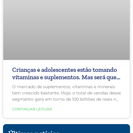
Crianças e adolescentes estão tomando
vitaminas e suplementos. Mas será que
eles precisam?
O mercado de suplementos, vitaminas e minerais
tem crescido bastante. Hoje, o total de vendas desse
segmento gera em torno de 100 bilhões de reais no
mundo, sendo que este valor deve ser
CONTINUAR LEITURA
provavelmente maior. No entanto, o consumo
destes produtos entre crianças e adolescentes tem
crescido muito ultimamente, sem nenhuma
comprovação de benefícios.