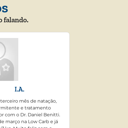
os
o falando.
I.A.
 terceiro mês de natação,
rmitente e tratamento
r com o Dr. Daniel Benitti.
e março na Low Carb e já