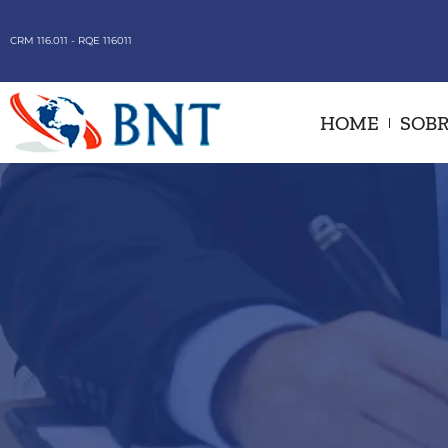
CRM 116.011 - RQE 116011
HOME
SOBR