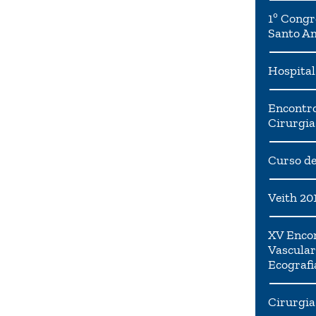
1º Congr
Santo A
Hospital
Encontro
Cirurgia
Curso de
Veith 20
XV Encon
Vascular
Ecografi
Cirurgia