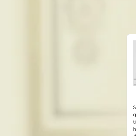
S
q
t
h