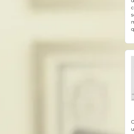
d
c
s
m
q
O
u