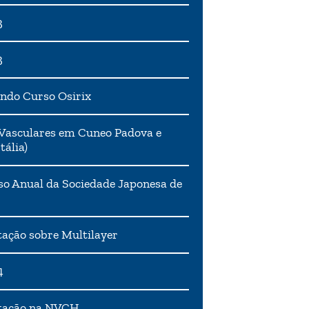
3
3
ndo Curso Osirix
Vasculares em Cuneo Padova e
tália)
o Anual da Sociedade Japonesa de
ação sobre Multilayer
4
tação na NVCH