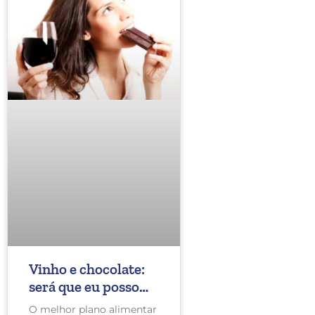
Vinho e chocolate:
será que eu posso
comer? É verdade
O melhor plano alimentar