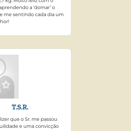
,7 kg. Muito feliz com o
 aprendendo a ‘domar’ o
e me sentindo cada dia um
hor!
T.S.R.
dizer que o Sr. me passou
uilidade e uma convicção