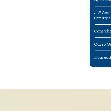
40° Cong
Cirurgia
Com Tho
Curso Os
Noureddi