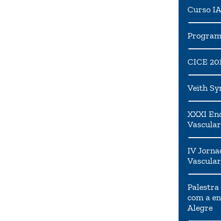
Curso I
Programa
CICE 20
Veith S
XXXI Enc
Vascular
IV Jorna
Vascular
Palestra
com a en
Alegre