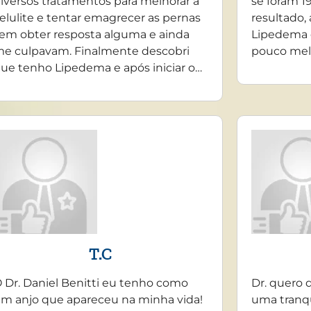
iversos tratamentos para melhorar a
se foram 19
elulite e tentar emagrecer as pernas
resultado,
em obter resposta alguma e ainda
Lipedema 
e culpavam. Finalmente descobri
pouco mel
ue tenho Lipedema e após iniciar o…
T.C
 Dr. Daniel Benitti eu tenho como
Dr. quero 
m anjo que apareceu na minha vida!
uma tranq