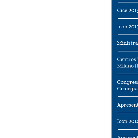
Cice 201
Icon 201
Ministra
Centros 
Milano (I
Congress
Cirurgia
Apresent
Icon 201
Apresen