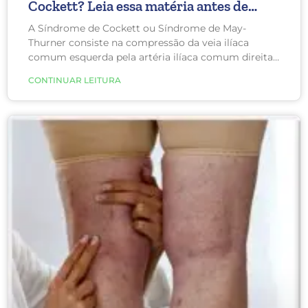
Cockett? Leia essa matéria antes de
fazer uma cirurgia
A Síndrome de Cockett ou Síndrome de May-
Thurner consiste na compressão da veia ilíaca
comum esquerda pela artéria ilíaca comum direita.
Esse aperto dificulta o retorno de sangue da perna
CONTINUAR LEITURA
esquerda para o coração, causando dor, edema e
varizes na perna esquerda. Em casos mais graves
pode causar, inclusive, trombose.