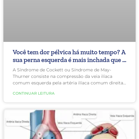
Você tem dor pélvica há muito tempo? A
sua perna esquerda é mais inchada que a
direita? Saiba que você pode ter
A Síndrome de Cockett ou Síndrome de May-
Síndrome de Cockett
Thurner consiste na compressão da veia ilíaca
comum esquerda pela artéria ilíaca comum direita.
Esta constrição dificulta o retorno de sangue da
CONTINUAR LEITURA
perna esquerda para o coração, causando varizes no
membro, na pélvis e, em casos mais graves,
trombose.