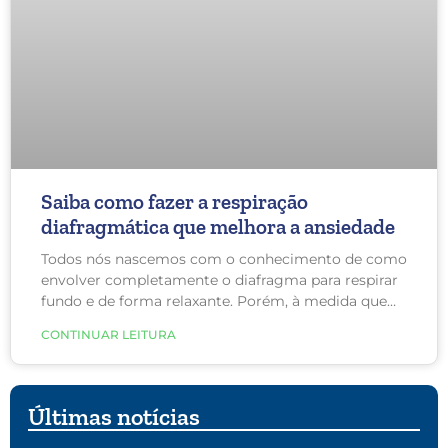
Saiba como fazer a respiração
diafragmática que melhora a ansiedade
Todos nós nascemos com o conhecimento de como
envolver completamente o diafragma para respirar
fundo e de forma relaxante. Porém, à medida que
envelhecemos, deixamos esse hábito. Tudo, desde o
CONTINUAR LEITURA
estresse da vida cotidiana, até o aumento da
barriga, nos encoraja a mudar gradualmente para
uma “respiração torácica” mais rasa e menos
eficiente. Dessa forma, aprender a respirar pelo
Últimas notícias
diafragma é vantajoso para todos.