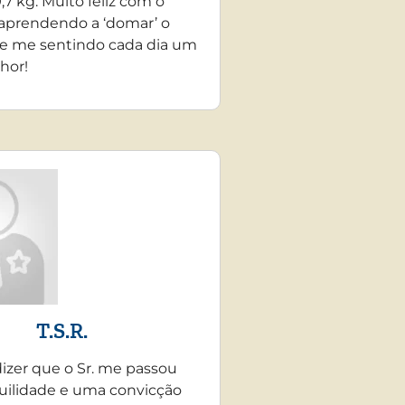
,7 kg. Muito feliz com o
 aprendendo a ‘domar’ o
e me sentindo cada dia um
hor!
T.S.R.
dizer que o Sr. me passou
uilidade e uma convicção