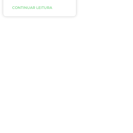
pés estão na periferia do
CONTINUAR LEITURA
sistema circulatório e por
isso sofrem mais com
qualquer obstrução da
corrente sanguínea, além
de serem menos
aquecidos.