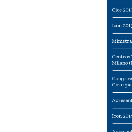
Cice 201
Icon 201
Ministra
Centros 
Milano (I
Congress
Cirurgia
Apresent
Icon 201
Apresen