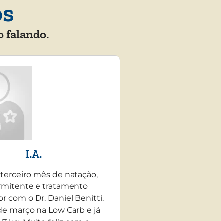
os
o falando.
I.A.
 terceiro mês de natação,
rmitente e tratamento
r com o Dr. Daniel Benitti.
e março na Low Carb e já