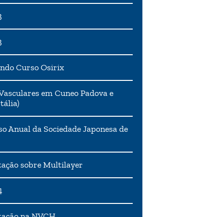
3
3
ndo Curso Osirix
Vasculares em Cuneo Padova e
tália)
o Anual da Sociedade Japonesa de
ação sobre Multilayer
4
tação na NVCH