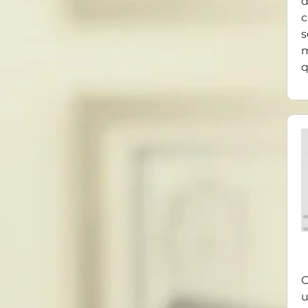
d
c
s
m
q
O
u