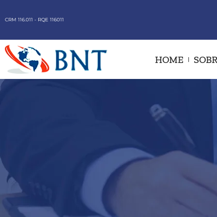
CRM 116.011 - RQE 116011
HOME
SOBR