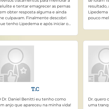
iversos tratamentos para melhorar a
se foram 19
elulite e tentar emagrecer as pernas
resultado,
em obter resposta alguma e ainda
Lipedema 
e culpavam. Finalmente descobri
pouco mel
ue tenho Lipedema e após iniciar o…
T.C
 Dr. Daniel Benitti eu tenho como
Dr. quero 
m anjo que apareceu na minha vida!
uma tranq