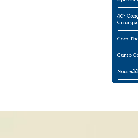
40° Cong
Cirurgia
Com Tho
Curso Os
Noureddi