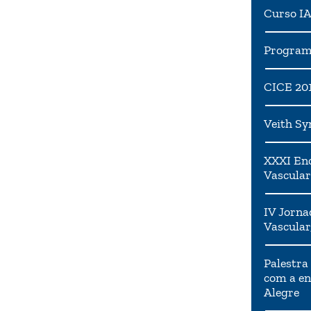
Curso I
Programa
CICE 20
Veith S
XXXI Enc
Vascular
IV Jorna
Vascular
Palestra
com a en
Alegre