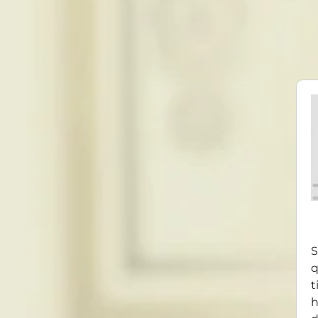
S
q
t
h