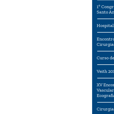
1º Congr
Santo A
Hospital
Encontro
Cirurgia
Curso de
Veith 20
XV Encon
Vascular
Ecografi
Cirurgia