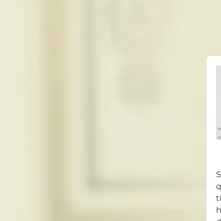
S
q
t
h