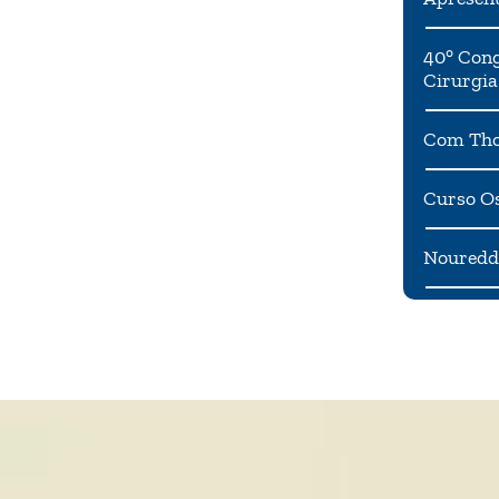
40° Cong
Cirurgia
Com Tho
Curso Os
Noureddi