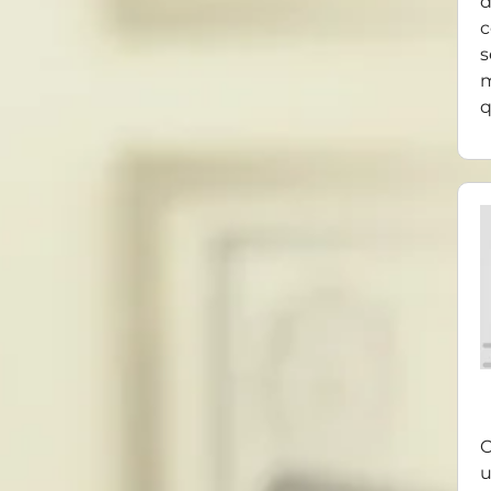
d
c
s
m
q
O
u