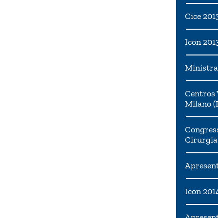
Cice 201
Icon 201
Ministra
Centros 
Milano (I
Congress
Cirurgia
Apresent
Icon 201
Apresen