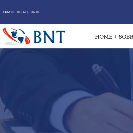
CRM 116.011 - RQE 116011
HOME
SOBR