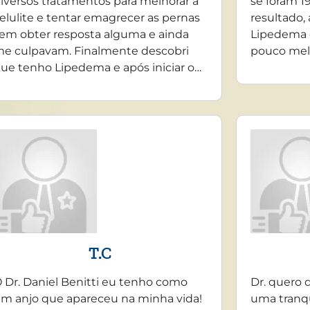
iversos tratamentos para melhorar a
se foram 19
elulite e tentar emagrecer as pernas
resultado,
em obter resposta alguma e ainda
Lipedema 
e culpavam. Finalmente descobri
pouco mel
ue tenho Lipedema e após iniciar o…
T.C
 Dr. Daniel Benitti eu tenho como
Dr. quero 
m anjo que apareceu na minha vida!
uma tranq