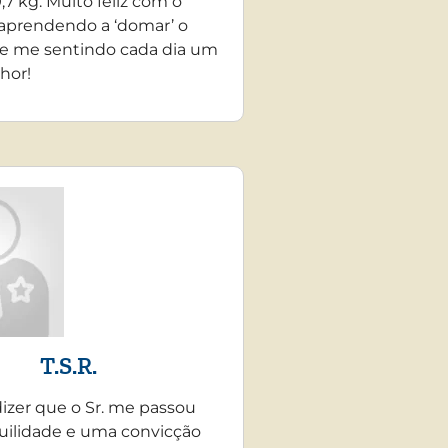
,7 kg. Muito feliz com o
 aprendendo a ‘domar’ o
e me sentindo cada dia um
hor!
T.S.R.
dizer que o Sr. me passou
uilidade e uma convicção