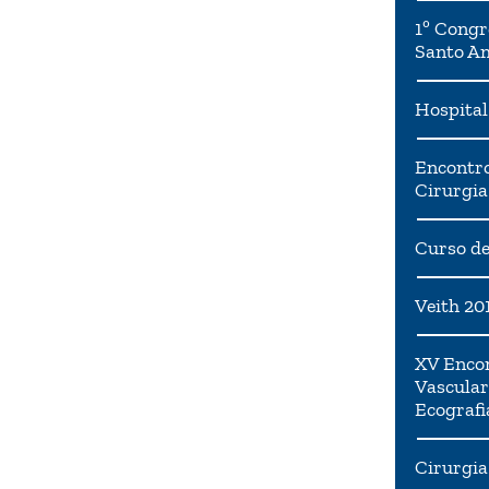
1º Congr
Santo A
Hospital
Encontro
Cirurgia
Curso de
Veith 20
XV Encon
Vascular
Ecografi
Cirurgia