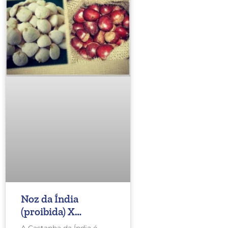
Noz da Índia
(proibida) X
Castanha da Índia
A Castanha da Índia é