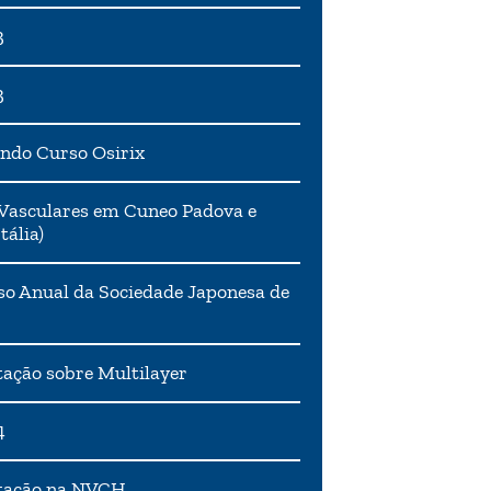
3
3
ndo Curso Osirix
Vasculares em Cuneo Padova e
tália)
o Anual da Sociedade Japonesa de
ação sobre Multilayer
4
tação na NVCH