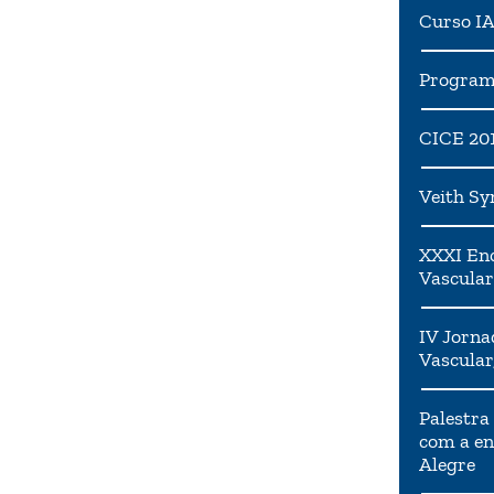
Curso I
Programa
CICE 20
Veith S
XXXI Enc
Vascular
IV Jorna
Vascular
Palestra
com a en
Alegre