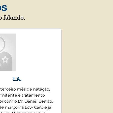
os
o falando.
I.A.
 terceiro mês de natação,
rmitente e tratamento
r com o Dr. Daniel Benitti.
e março na Low Carb e já