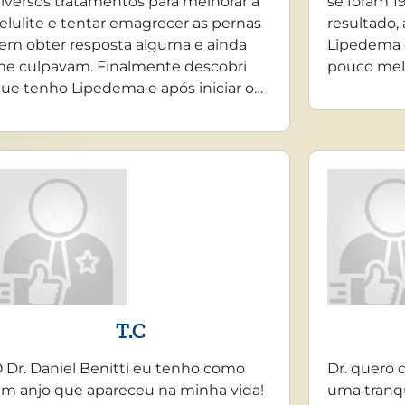
iversos tratamentos para melhorar a
se foram 19
elulite e tentar emagrecer as pernas
resultado,
em obter resposta alguma e ainda
Lipedema 
e culpavam. Finalmente descobri
pouco mel
ue tenho Lipedema e após iniciar o…
T.C
 Dr. Daniel Benitti eu tenho como
Dr. quero 
m anjo que apareceu na minha vida!
uma tranq