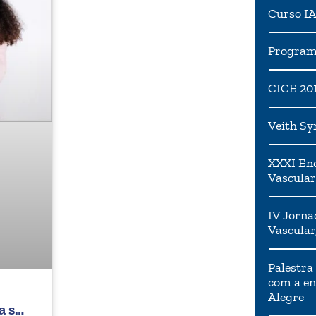
Curso I
Programa
CICE 20
Veith S
XXXI Enc
Vascular
IV Jorna
Vascular
Palestra
com a en
Alegre
a sua