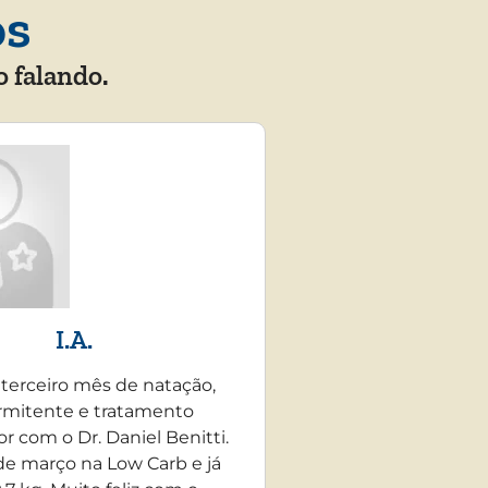
os
o falando.
I.A.
 terceiro mês de natação,
rmitente e tratamento
r com o Dr. Daniel Benitti.
e março na Low Carb e já