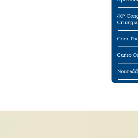
40° Cong
Cirurgia
Com Tho
Curso Os
Noureddi