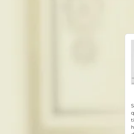
S
q
t
h