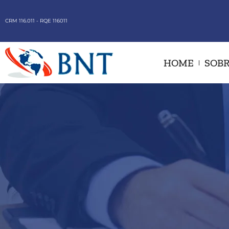
CRM 116.011 - RQE 116011
HOME
SOBR