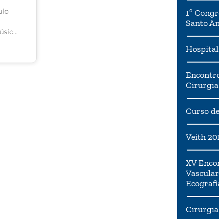
ulo
1º Congr
Santo A
úsica.
enas o
Hospital
como
Encontro
gem,
Cirurgia
ção
Curso de
ando
sica,
to ou
Veith 20
arro
XV Encon
Vascular
Ecografi
Cirurgia