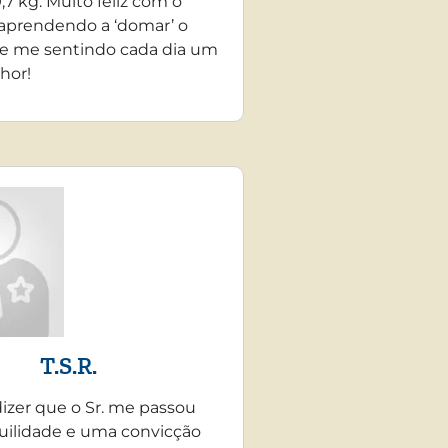
,7 kg. Muito feliz com o
 aprendendo a ‘domar’ o
e me sentindo cada dia um
hor!
T.S.R.
dizer que o Sr. me passou
uilidade e uma convicção