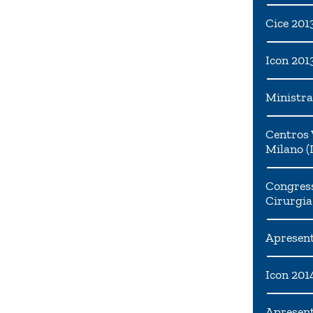
Cice 201
Icon 201
Ministra
Centros 
Milano (I
Congress
Cirurgia
Apresent
Icon 201
Apresen