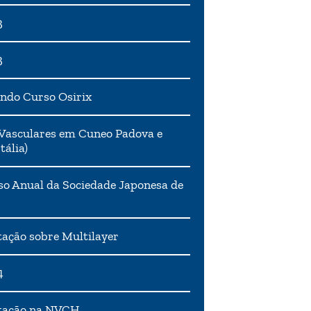
3
3
ndo Curso Osirix
Vasculares em Cuneo Padova e
tália)
o Anual da Sociedade Japonesa de
ação sobre Multilayer
4
tação na NVCH