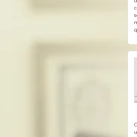
d
c
s
m
q
O
u