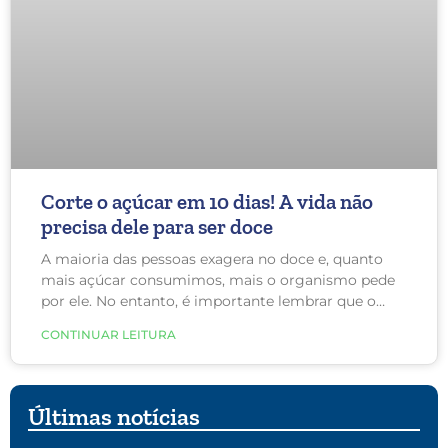
Corte o açúcar em 10 dias! A vida não
precisa dele para ser doce
A maioria das pessoas exagera no doce e, quanto
mais açúcar consumimos, mais o organismo pede
por ele. No entanto, é importante lembrar que o
açúcar faz muito mal para o corpo, principalmente
CONTINUAR LEITURA
para a cintura, além de aumenta o risco de diabetes
e doenças cardiovasculares. O efeito do açúcar no
cérebro é muito semelhante ao da cocaína e, por
isso, devemos tratar como vício.
Últimas notícias