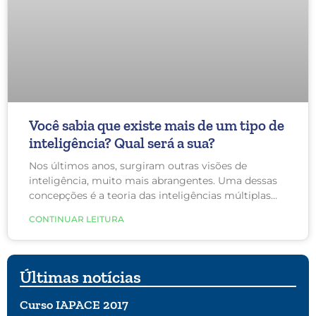
Você sabia que existe mais de um tipo de
inteligência? Qual será a sua?
Nos últimos anos, surgiram outras visões de
inteligência, muito mais abrangentes. Uma dessas
concepções é a teoria das inteligências múltiplas
proposta pelo psicólogo Howard Gardner de
CONTINUAR LEITURA
Harvard. Essa teoria sugere que as visões
psicométricas tradicionais da inteligência são muito
limitadas. Gardner propôs que existem oito
inteligências e sugeriu o possível acréscimo de uma
Últimas notícias
nona, conhecida como “inteligência existencialista”.
Curso IAPACE 2017