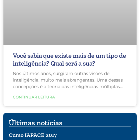
Você sabia que existe mais de um tipo de
inteligência? Qual será a sua?
Nos últimos anos, surgiram outras visões de
inteligência, muito mais abrangentes. Uma dessas
concepções é a teoria das inteligências múltiplas
proposta pelo psicólogo Howard Gardner de
CONTINUAR LEITURA
Harvard. Essa teoria sugere que as visões
psicométricas tradicionais da inteligência são muito
limitadas. Gardner propôs que existem oito
inteligências e sugeriu o possível acréscimo de uma
Últimas notícias
nona, conhecida como “inteligência existencialista”.
Curso IAPACE 2017