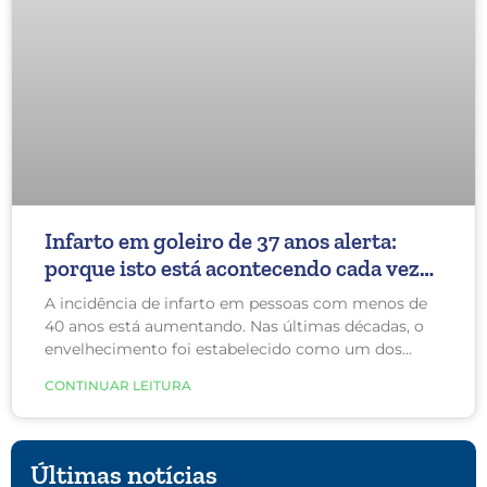
Infarto em goleiro de 37 anos alerta:
porque isto está acontecendo cada vez
mais em pessoas novas?
A incidência de infarto em pessoas com menos de
40 anos está aumentando. Nas últimas décadas, o
envelhecimento foi estabelecido como um dos
maiores fatores de risco para ataques cardíacos,
CONTINUAR LEITURA
afetando tipicamente homens com mais de 50 anos
e mulheres com mais de 65 anos. Agora, pessoas na
faixa dos 20, 30 e 40 anos são mais frequentemente
vítimas dessa efemeridade cardiovascular.
Últimas notícias