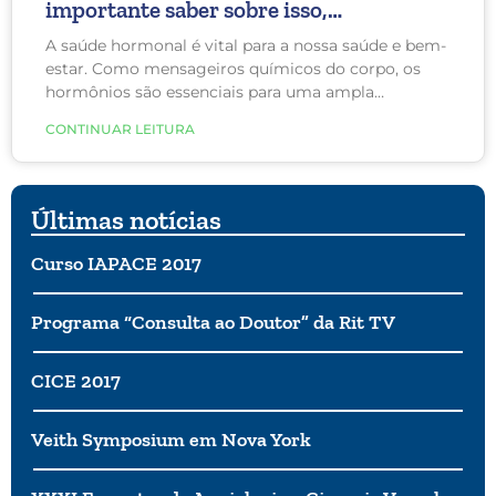
importante saber sobre isso,
principalmente se você tem Lipedema?
A saúde hormonal é vital para a nossa saúde e bem-
estar. Como mensageiros químicos do corpo, os
hormônios são essenciais para uma ampla
variedade de processos e sintomas. Em todas as
CONTINUAR LEITURA
fases da vida, os hormônios desempenham um
papel importante.
Últimas notícias
Curso IAPACE 2017
Programa “Consulta ao Doutor” da Rit TV
CICE 2017
Veith Symposium em Nova York