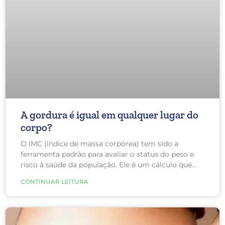
A gordura é igual em qualquer lugar do
corpo?
O IMC (índice de massa corpórea) tem sido a
ferramenta padrão para avaliar o status do peso e
risco à saúde da população. Ele é um cálculo que
leva em conta a altura e o peso, sendo
CONTINUAR LEITURA
frequentemente usado, pois é uma ferramenta de
medição rápida, fácil e barata. No entanto, carece de
qualquer avaliação da quantidade de gordura que
uma pessoa tem ou como ela é distribuída por todo