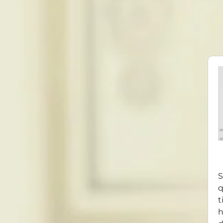
S
q
t
h