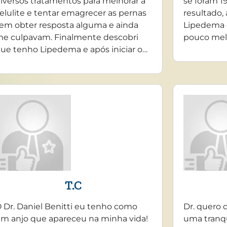
iversos tratamentos para melhorar a
se foram 19
elulite e tentar emagrecer as pernas
resultado,
em obter resposta alguma e ainda
Lipedema 
e culpavam. Finalmente descobri
pouco mel
ue tenho Lipedema e após iniciar o…
T.C
 Dr. Daniel Benitti eu tenho como
Dr. quero 
m anjo que apareceu na minha vida!
uma tranq