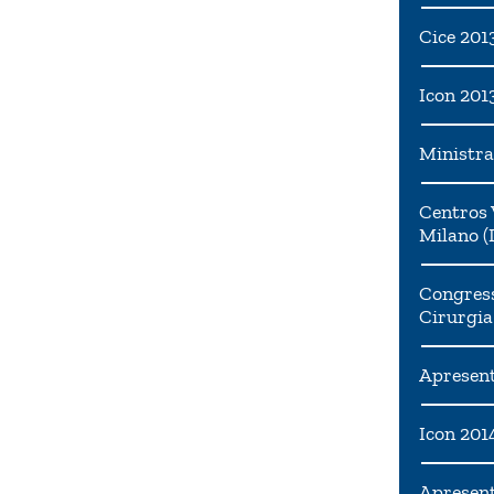
Cice 201
Icon 201
Ministra
Centros 
Milano (I
Congress
Cirurgia
Apresent
Icon 201
Apresen