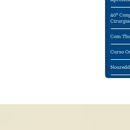
40° Cong
Cirurgia
Com Tho
Curso Os
Noureddi