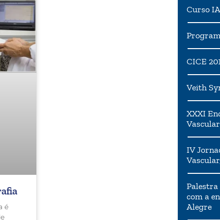
Curso I
Programa
CICE 20
Veith S
XXXI Enc
Vascular
IV Jorna
Vascular
Palestra
afia
com a en
Alegre
a é
de