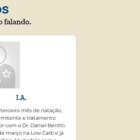
os
o falando.
I.A.
 terceiro mês de natação,
rmitente e tratamento
r com o Dr. Daniel Benitti.
e março na Low Carb e já