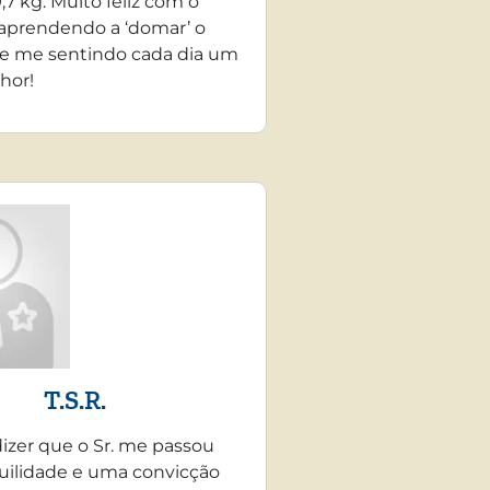
,7 kg. Muito feliz com o
 aprendendo a ‘domar’ o
e me sentindo cada dia um
hor!
T.S.R.
dizer que o Sr. me passou
uilidade e uma convicção