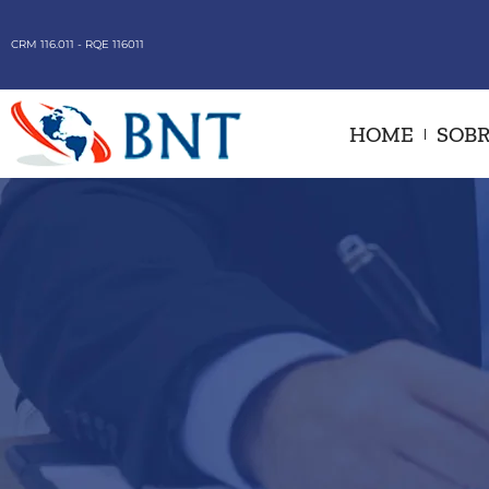
CRM 116.011 - RQE 116011
HOME
SOBR