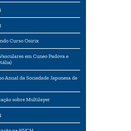
3
3
ndo Curso Osirix
Vasculares em Cuneo Padova e
tália)
o Anual da Sociedade Japonesa de
ação sobre Multilayer
4
tação na NVCH