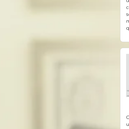
d
c
s
m
q
O
u