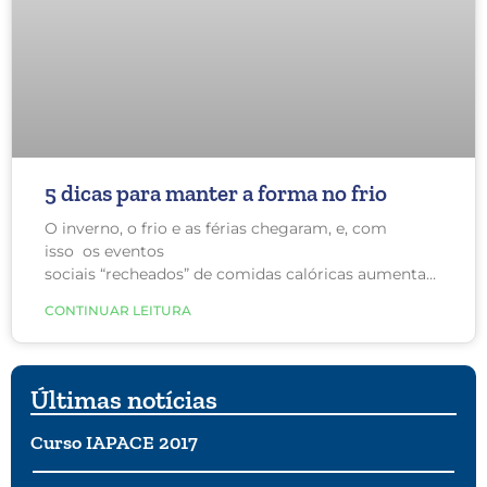
5 dicas para manter a forma no frio
O inverno, o frio e as férias chegaram, e, com
isso os eventos
sociais “recheados” de comidas calóricas aumentam, pode
rapidamente aqueles quilinhos extras. No entanto,
CONTINUAR LEITURA
se você fizer as escolhas certas, é
possível saborear e aproveitar a temporada,
mantendo o peso sob controle.
Últimas notícias
Curso IAPACE 2017