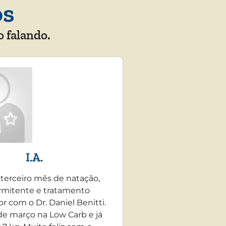
os
o falando.
I.A.
 terceiro mês de natação,
rmitente e tratamento
r com o Dr. Daniel Benitti.
e março na Low Carb e já