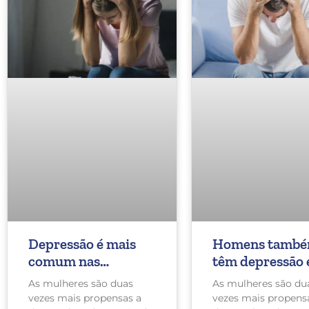
Depressão é mais
Homens tamb
comum nas
têm depressão 
mulheres: de 10 a
devemos falar 
As mulheres são duas
As mulheres são du
25% irão apresentar
isso!
vezes mais propensas a
vezes mais propens