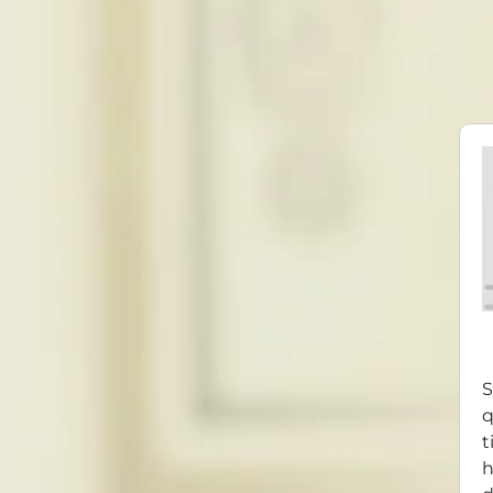
S
q
t
h