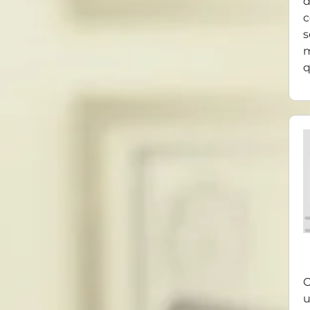
d
c
s
m
q
O
u