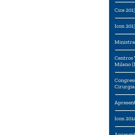
Cice 201
Icon 201
Ministra
Centros 
Milano (I
Congress
Cirurgia
Apresent
Icon 201
Apresen