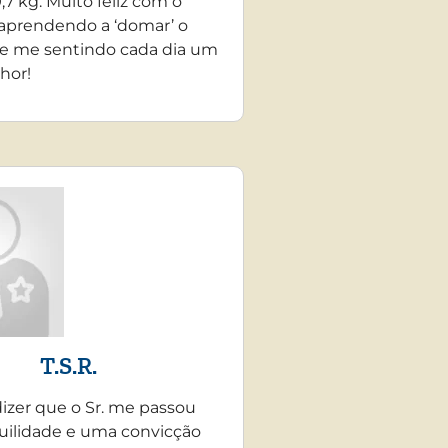
,7 kg. Muito feliz com o
 aprendendo a ‘domar’ o
e me sentindo cada dia um
hor!
T.S.R.
dizer que o Sr. me passou
uilidade e uma convicção