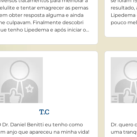
iversos tratamentos para melhorar a
se foram 19
elulite e tentar emagrecer as pernas
resultado,
em obter resposta alguma e ainda
Lipedema 
e culpavam. Finalmente descobri
pouco mel
ue tenho Lipedema e após iniciar o…
T.C
 Dr. Daniel Benitti eu tenho como
Dr. quero 
m anjo que apareceu na minha vida!
uma tranq