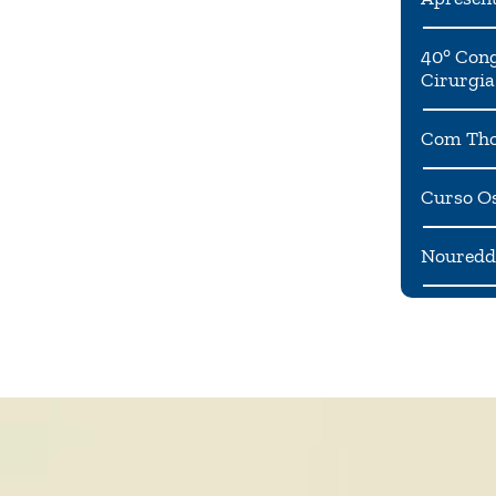
40° Cong
Cirurgia
Com Tho
Curso Os
Noureddi