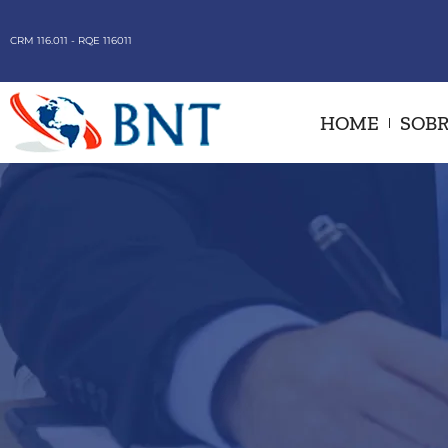
CRM 116.011 - RQE 116011
HOME
SOBR