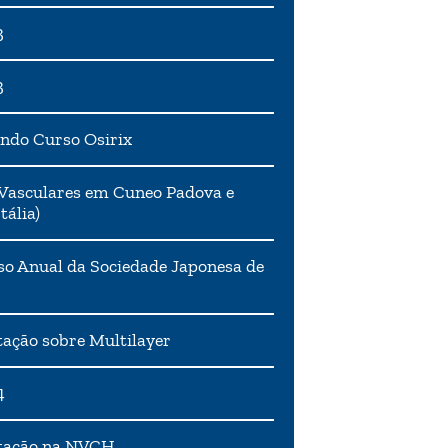
3
3
ndo Curso Osirix
Vasculares em Cuneo Padova e
tália)
o Anual da Sociedade Japonesa de
ação sobre Multilayer
4
tação na NVCH