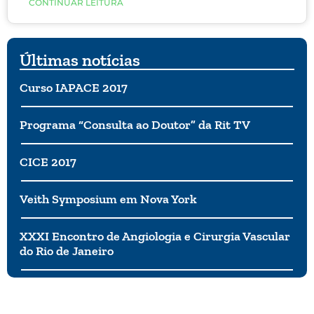
CONTINUAR LEITURA
concentrado em mulheres de 40 a 65 anos de idade,
que normalmente enfrentam vários desafios sociais,
psicológicos e biológicos, entre eles a transição da
menopausa. Durante esse tempo, as mulheres não
Últimas notícias
estão apenas lidando com mudanças biológicas,
mas com uma ampla gama de eventos
Curso IAPACE 2017
estressantes.
Programa “Consulta ao Doutor” da Rit TV
CICE 2017
Veith Symposium em Nova York
XXXI Encontro de Angiologia e Cirurgia Vascular
do Rio de Janeiro