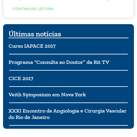
desvendar uma série de mistérios clínicos da Covid,
CONTINUAR LEITURA
mesmo após remissão do quadro clínico, inclusive
na piora dos sintomas das mulheres com Lipedema.
Últimas notícias
Curso IAPACE 2017
Programa “Consulta ao Doutor” da Rit TV
CICE 2017
Veith Symposium em Nova York
XXXI Encontro de Angiologia e Cirurgia Vascular
do Rio de Janeiro