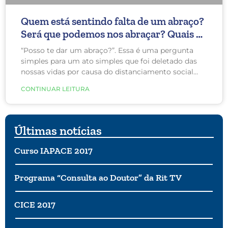
Quem está sentindo falta de um abraço?
Será que podemos nos abraçar? Quais os
riscos?
“Posso te dar um abraço?”. Essa é uma pergunta
simples para um ato simples que foi deletado das
nossas vidas por causa do distanciamento social
devido à Covid-19. No entanto, os seres humanos
CONTINUAR LEITURA
precisam de contato social. Não somos eremitas.
Não somos pilotos solo. Somos animais sociais.
Estamos sentindo falta da sensação de estarmos
conectados.
Últimas notícias
Curso IAPACE 2017
Programa “Consulta ao Doutor” da Rit TV
CICE 2017