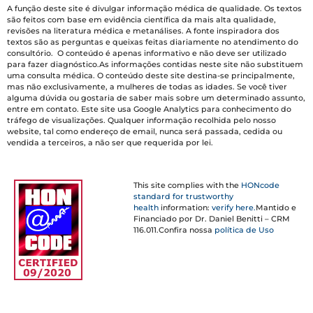
A função deste site é divulgar informação médica de qualidade. Os textos
são feitos com base em evidência científica da mais alta qualidade,
revisões na literatura médica e metanálises. A fonte inspiradora dos
textos são as perguntas e queixas feitas diariamente no atendimento do
consultório. O conteúdo é apenas informativo e não deve ser utilizado
para fazer diagnóstico.As informações contidas neste site não substituem
uma consulta médica. O conteúdo deste site destina-se principalmente,
mas não exclusivamente, a mulheres de todas as idades. Se você tiver
alguma dúvida ou gostaria de saber mais sobre um determinado assunto,
entre em contato. Este site usa Google Analytics para conhecimento do
tráfego de visualizações. Qualquer informação recolhida pelo nosso
website, tal como endereço de email, nunca será passada, cedida ou
vendida a terceiros, a não ser que requerida por lei.
This site complies with the
HONcode
standard for trustworthy
health
information:
verify here.
Mantido e
Financiado por Dr. Daniel Benitti – CRM
116.011.Confira nossa
política de Uso