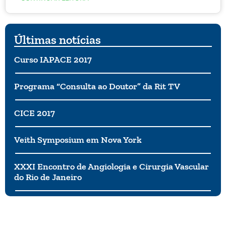
atividade física ainda está restrita. A melhor forma
de controlar essa vontade é criar os seus doces
saudáveis, com seus próprios ingredientes, em vez
de comprar doces processados na loja.
Últimas notícias
Curso IAPACE 2017
Programa “Consulta ao Doutor” da Rit TV
CICE 2017
Veith Symposium em Nova York
XXXI Encontro de Angiologia e Cirurgia Vascular
do Rio de Janeiro