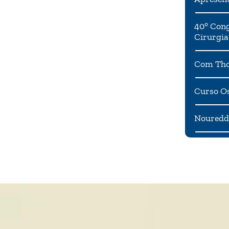
40° Cong
Cirurgia
Com Tho
Curso Os
Noureddi