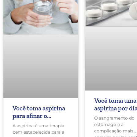
Você toma uma
Você toma aspirina
aspirina por di
para afinar o
Recentes
O sangramento do
sangue? Atenção!
recomendaçõe
estômago é a
A aspirina é uma terapia
criticam essa
complicação mais
bem estabelecida para a