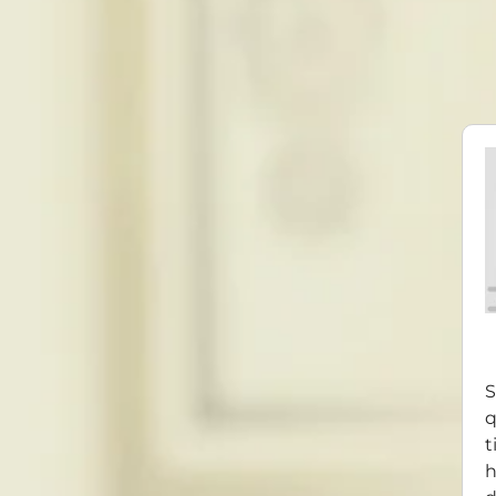
S
q
t
h