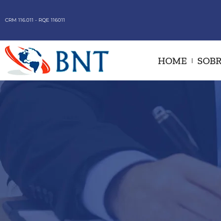
CRM 116.011 - RQE 116011
HOME
SOBR