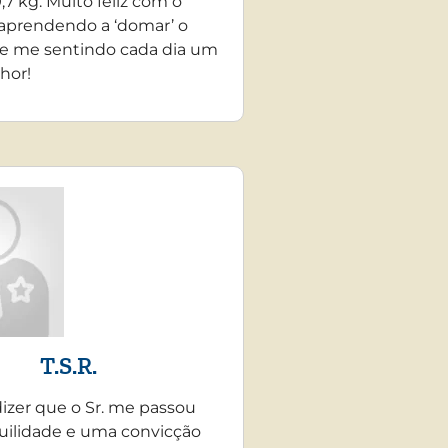
,7 kg. Muito feliz com o
 aprendendo a ‘domar’ o
e me sentindo cada dia um
hor!
T.S.R.
dizer que o Sr. me passou
uilidade e uma convicção