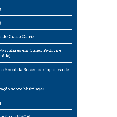
3
3
ndo Curso Osirix
Vasculares em Cuneo Padova e
tália)
o Anual da Sociedade Japonesa de
ação sobre Multilayer
4
tação na NVCH