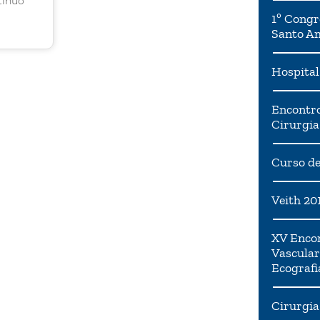
tínuo
ssoa
1º Congr
 de
Santo A
ser
Hospital
cios
desse
Encontro
Cirurgia
Curso de
Veith 20
XV Encon
Vascular
Ecografi
Cirurgia