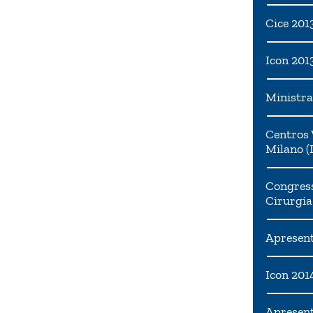
Cice 201
Icon 201
Ministra
Centros 
Milano (I
Congress
Cirurgia
Apresent
Icon 201
Apresen