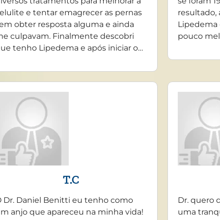
iversos tratamentos para melhorar a
se foram 19
elulite e tentar emagrecer as pernas
resultado,
em obter resposta alguma e ainda
Lipedema 
e culpavam. Finalmente descobri
pouco mel
ue tenho Lipedema e após iniciar o…
T.C
 Dr. Daniel Benitti eu tenho como
Dr. quero 
m anjo que apareceu na minha vida!
uma tranq