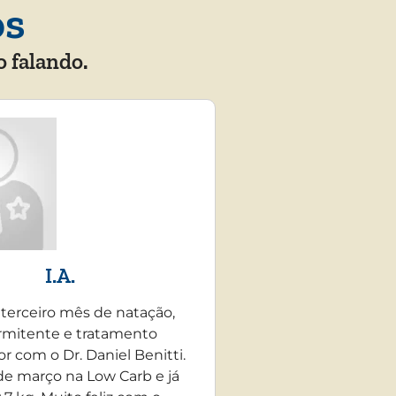
os
o falando.
I.A.
 terceiro mês de natação,
rmitente e tratamento
r com o Dr. Daniel Benitti.
e março na Low Carb e já