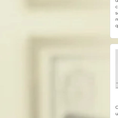
d
c
s
m
q
O
u