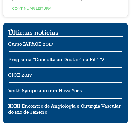
social, uso de máscaras, crise econômica,
CONTINUAR LEITURA
polarização política, enfim, notícia ruim seguida de
notícia ruim. Com tudo isso, não é de se admirar
que uma pandemia global seja a tempestade
perfeita para a depressão situacional. Mas, ao
Últimas notícias
contrário da depressão clínica, esse tipo de tristeza
costuma ser desencadeado por um evento
Curso IAPACE 2017
traumático ou estressante ou por uma mudança na
sua vida.
Programa “Consulta ao Doutor” da Rit TV
CICE 2017
Veith Symposium em Nova York
XXXI Encontro de Angiologia e Cirurgia Vascular
do Rio de Janeiro