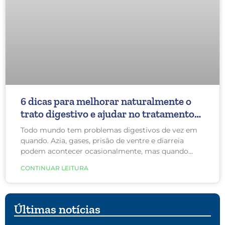
6 dicas para melhorar naturalmente o
trato digestivo e ajudar no tratamento
do Lipedema
Todo mundo tem problemas digestivos de vez em
quando. Azia, gases, prisão de ventre e diarreia
podem acontecer ocasionalmente, mas quando
começam a ocorrer com frequência, podem
CONTINUAR LEITURA
realmente perturbar a sua vida e piorar a
inflamação do Lipedema. A Síndrome do Intestino
Irritável (SII) é um distúrbio comum que afeta o
intestino grosso. Os sinais e os sintomas incluem
Últimas notícias
cólicas, dor abdominal, distensão abdominal, gases