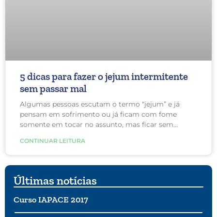
5 dicas para fazer o jejum intermitente
sem passar mal
Algumas pessoas escutam o termo “jejum” e já
pensam em sofrimento ou já ficam com fome
somente em tocar no assunto, mas ficar sem
comer por um tempo, seja por razões de saúde ou
CONTINUAR LEITURA
religiosas, pode ser bom para você. Na verdade, há
uma variedade de maneiras de jejuar.
Últimas notícias
Curso IAPACE 2017