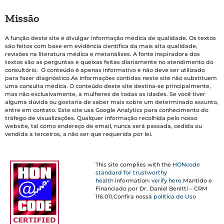
Missão
A função deste site é divulgar informação médica de qualidade. Os textos
são feitos com base em evidência científica da mais alta qualidade,
revisões na literatura médica e metanálises. A fonte inspiradora dos
textos são as perguntas e queixas feitas diariamente no atendimento do
consultório. O conteúdo é apenas informativo e não deve ser utilizado
para fazer diagnóstico.As informações contidas neste site não substituem
uma consulta médica. O conteúdo deste site destina-se principalmente,
mas não exclusivamente, a mulheres de todas as idades. Se você tiver
alguma dúvida ou gostaria de saber mais sobre um determinado assunto,
entre em contato. Este site usa Google Analytics para conhecimento do
tráfego de visualizações. Qualquer informação recolhida pelo nosso
website, tal como endereço de email, nunca será passada, cedida ou
vendida a terceiros, a não ser que requerida por lei.
This site complies with the
HONcode
standard for trustworthy
health
information:
verify here.
Mantido e
Financiado por Dr. Daniel Benitti – CRM
116.011.Confira nossa
política de Uso