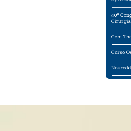
40° Cong
Cirurgia
Com Tho
Curso Os
Noureddi