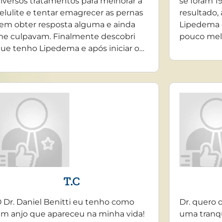
iversos tratamentos para melhorar a
se foram 19
elulite e tentar emagrecer as pernas
resultado,
em obter resposta alguma e ainda
Lipedema 
e culpavam. Finalmente descobri
pouco mel
ue tenho Lipedema e após iniciar o…
T.C
 Dr. Daniel Benitti eu tenho como
Dr. quero 
m anjo que apareceu na minha vida!
uma tranq