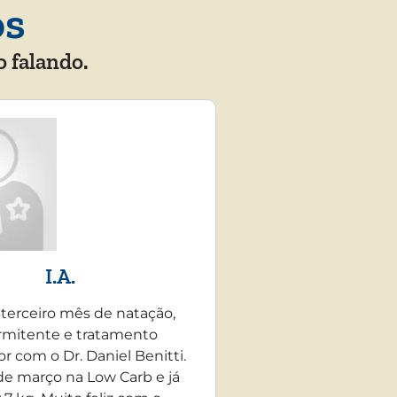
os
o falando.
I.A.
 terceiro mês de natação,
rmitente e tratamento
r com o Dr. Daniel Benitti.
e março na Low Carb e já