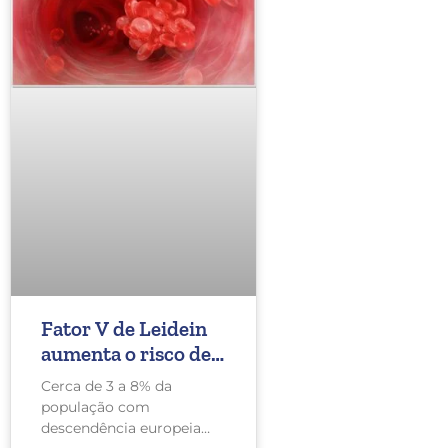
Fator V de Leidein
aumenta o risco de
trombose e é mais
Cerca de 3 a 8% da
comum do que você
população com
imagina
descendência europeia