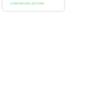
apresenta o Fator V de
CONTINUAR LEITURA
Leiden – mutação
genética que tem a
trombofilia (distúrbio da
coagulação) como
atributo mais comum.