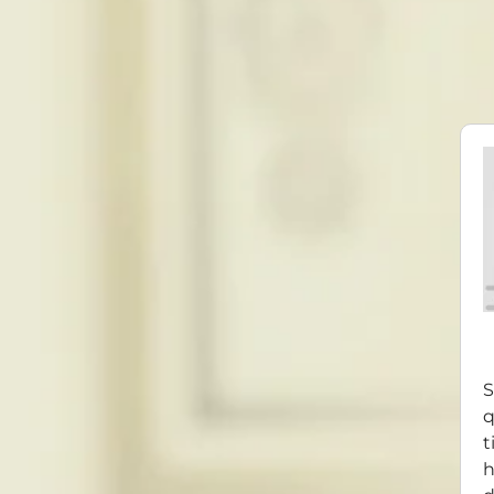
S
q
t
h