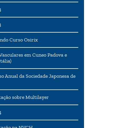
3
3
ndo Curso Osirix
Vasculares em Cuneo Padova e
tália)
o Anual da Sociedade Japonesa de
ação sobre Multilayer
4
tação na NVCH