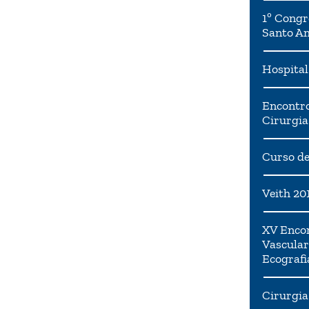
1º Congr
Santo A
Hospital
Encontro
Cirurgia
Curso de
Veith 20
XV Encon
Vascular
Ecografi
Cirurgia