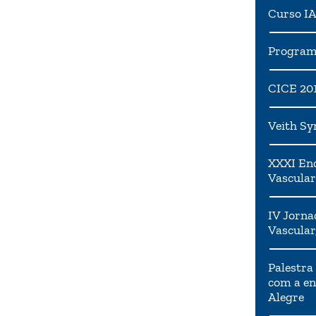
Curso I
Programa
CICE 20
Veith S
XXXI Enc
Vascular
IV Jorna
Vascular
Palestra
com a en
Alegre