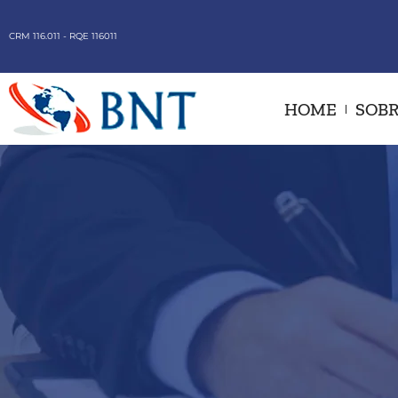
CRM 116.011 - RQE 116011
HOME
SOBR