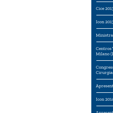
Cice 201
Icon 201
Ministra
Centros 
Milano (I
Congress
Cirurgia
Apresent
Icon 201
Apresen