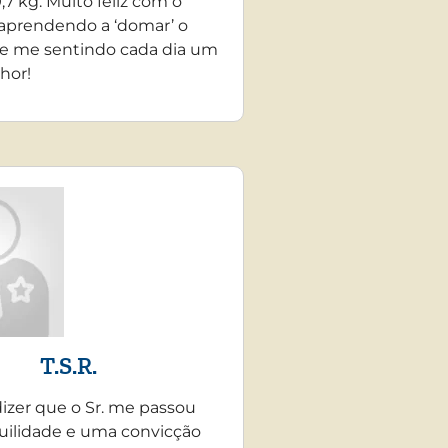
,7 kg. Muito feliz com o
 aprendendo a ‘domar’ o
e me sentindo cada dia um
hor!
T.S.R.
dizer que o Sr. me passou
uilidade e uma convicção