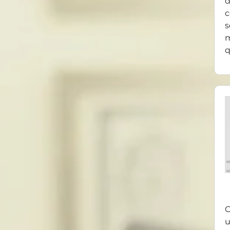
d
c
s
m
q
O
u