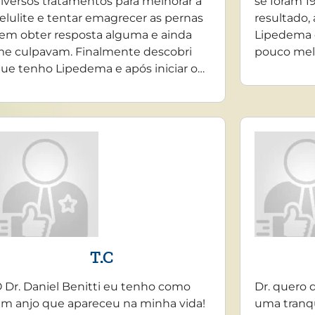
iversos tratamentos para melhorar a
se foram 19
elulite e tentar emagrecer as pernas
resultado,
em obter resposta alguma e ainda
Lipedema 
e culpavam. Finalmente descobri
pouco mel
ue tenho Lipedema e após iniciar o…
T.C
 Dr. Daniel Benitti eu tenho como
Dr. quero 
m anjo que apareceu na minha vida!
uma tranq