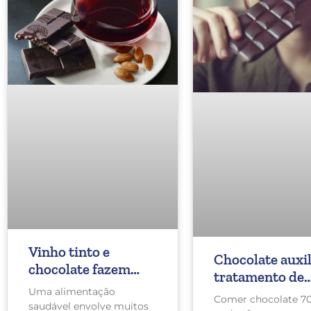
Vinho tinto e
Chocolate auxil
chocolate fazem
tratamento de
bem para a saúde?
Uma alimentação
doença
Comer chocolate 7
saudável envolve muitos