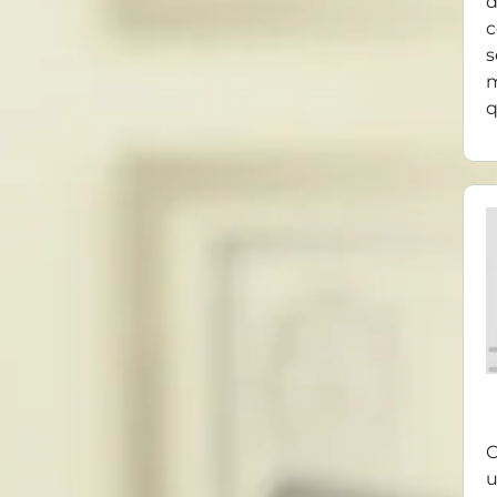
d
c
s
m
q
O
u