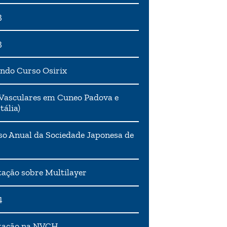
3
3
ndo Curso Osirix
Vasculares em Cuneo Padova e
tália)
o Anual da Sociedade Japonesa de
ação sobre Multilayer
4
tação na NVCH