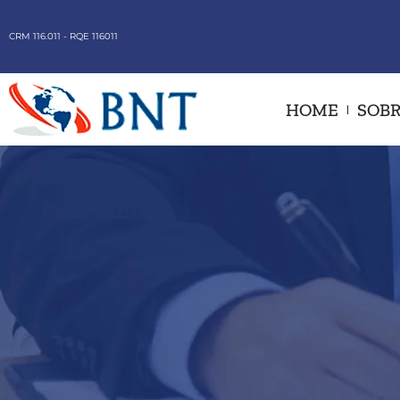
CRM 116.011 - RQE 116011
HOME
SOBR