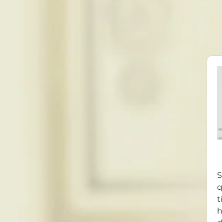
S
q
t
h