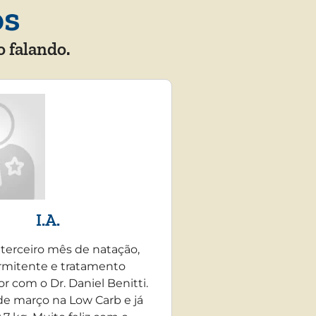
os
o falando.
I.A.
 terceiro mês de natação,
rmitente e tratamento
r com o Dr. Daniel Benitti.
e março na Low Carb e já