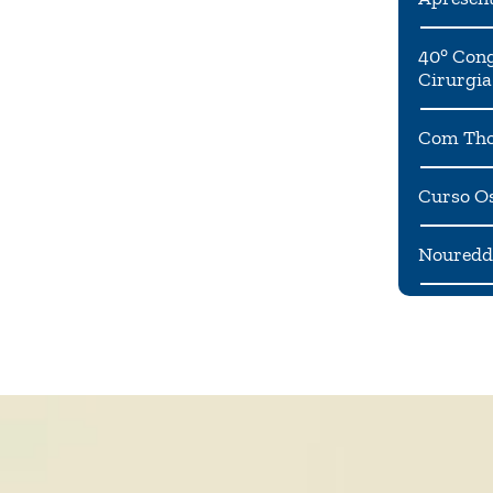
40° Cong
Cirurgia
Com Tho
Curso Os
Noureddi