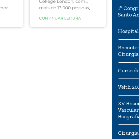
College London, com
1º Congr
mais de 13.000 pessoas,
mor e
Santo A
descobriu que indivíduos
da
CONTINUAR LEITURA
que relataram comer
do do
chocolate 70% em dois
está
Hospital
períodos de 24 horas
sentes
tinham 70% menos
. Eles
chances de apresentar
Encontro
as
sintomas depressivos
Cirurgia
clinicamente relevantes
rar
em comparação com as
ém de
Curso de
pessoas que não
consumiram chocolate.
ras
Veith 20
saúde
XV Encon
lou
Vascular
do
Ecografi
oença
érica.
Cirurgia