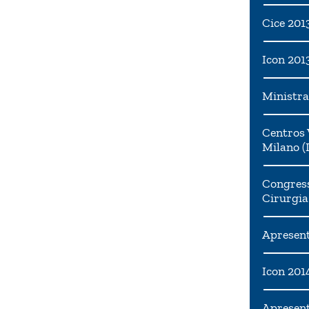
Cice 201
Icon 201
Ministra
Centros 
Milano (I
Congress
Cirurgia
Apresent
Icon 201
Apresen