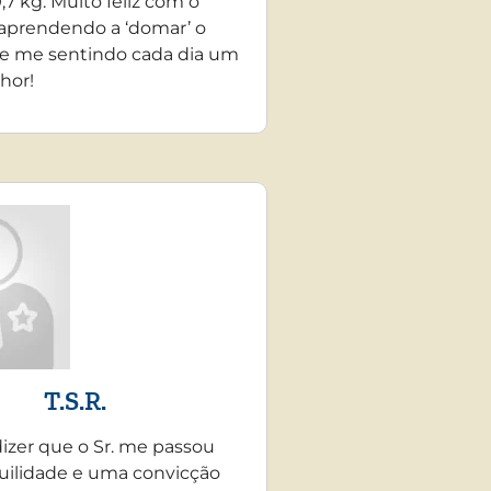
,7 kg. Muito feliz com o
 aprendendo a ‘domar’ o
e me sentindo cada dia um
hor!
T.S.R.
dizer que o Sr. me passou
uilidade e uma convicção