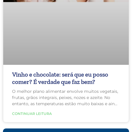
Vinho e chocolate: será que eu posso
comer? É verdade que faz bem?
O melhor plano alimentar envolve muitos vegetais,
frutas, grãos integrais, peixes, nozes e azeite. No
entanto, as temperaturas estão muito baixas e ainda
teremos mais ondas de frio neste mês de agosto. Aí
CONTINUAR LEITURA
vem aquela vontade de vinho e chocolate. Mas, será
que isso pode prejudicar a sua saúde ou piorar o
Lipedema?