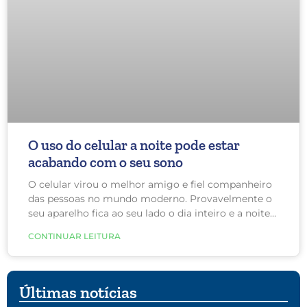
O uso do celular a noite pode estar
acabando com o seu sono
O celular virou o melhor amigo e fiel companheiro
das pessoas no mundo moderno. Provavelmente o
seu aparelho fica ao seu lado o dia inteiro e a noite
quando você vai dormir. Porém, o que pode parecer
CONTINUAR LEITURA
um hábito inofensivo, como deitar na cama e usar o
telefone, pode realmente ter um grande impacto na
saúde geral, ao acabar com a qualidade do sono.
Últimas notícias