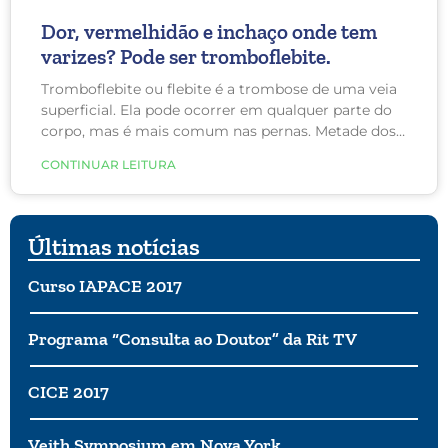
Dor, vermelhidão e inchaço onde tem
varizes? Pode ser tromboflebite.
Tromboflebite ou flebite é a trombose de uma veia
superficial. Ela pode ocorrer em qualquer parte do
corpo, mas é mais comum nas pernas. Metade dos
casos ocorre na veia safena, 30% nas veias
CONTINUAR LEITURA
tributárias. Já a tromboflebite nos braços é muito
comum no ambiente hospitalar, acometendo de 25-
35% dos pacientes internados.
Últimas notícias
Curso IAPACE 2017
Programa “Consulta ao Doutor” da Rit TV
CICE 2017
Veith Symposium em Nova York