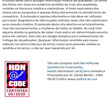
A função deste site é divulgar informação médica de qualidade. Os textos
são feitos com base em evidência científica da mais alta qualidade,
revisões na literatura médica e metanálises. A fonte inspiradora dos
textos são as perguntas e queixas feitas diariamente no atendimento do
consultório. O conteúdo é apenas informativo e não deve ser utilizado
para fazer diagnóstico.As informações contidas neste site não substituem
uma consulta médica. O conteúdo deste site destina-se principalmente,
mas não exclusivamente, a mulheres de todas as idades. Se você tiver
alguma dúvida ou gostaria de saber mais sobre um determinado assunto,
entre em contato. Este site usa Google Analytics para conhecimento do
tráfego de visualizações. Qualquer informação recolhida pelo nosso
website, tal como endereço de email, nunca será passada, cedida ou
vendida a terceiros, a não ser que requerida por lei.
This site complies with the
HONcode
standard for trustworthy
health
information:
verify here.
Mantido e
Financiado por Dr. Daniel Benitti – CRM
116.011.Confira nossa
política de Uso