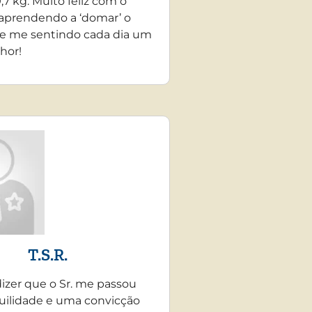
,7 kg. Muito feliz com o
 aprendendo a ‘domar’ o
e me sentindo cada dia um
hor!
T.S.R.
dizer que o Sr. me passou
uilidade e uma convicção