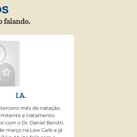
os
o falando.
I.A.
 terceiro mês de natação,
rmitente e tratamento
r com o Dr. Daniel Benitti.
e março na Low Carb e já