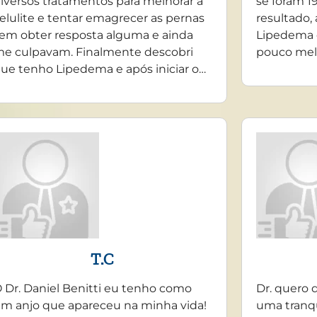
iversos tratamentos para melhorar a
se foram 19
elulite e tentar emagrecer as pernas
resultado,
em obter resposta alguma e ainda
Lipedema 
e culpavam. Finalmente descobri
pouco mel
ue tenho Lipedema e após iniciar o…
T.C
 Dr. Daniel Benitti eu tenho como
Dr. quero 
m anjo que apareceu na minha vida!
uma tranq