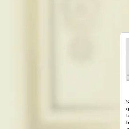
S
q
t
h