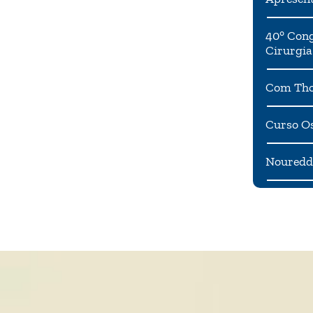
40° Cong
Cirurgia
Com Tho
Curso Os
Noureddi