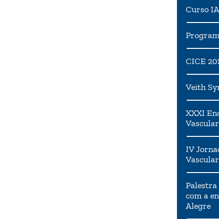
Curso I
Programa
CICE 20
Veith S
XXXI Enc
Vascular
IV Jorna
Vascular
Palestra
com a en
Alegre