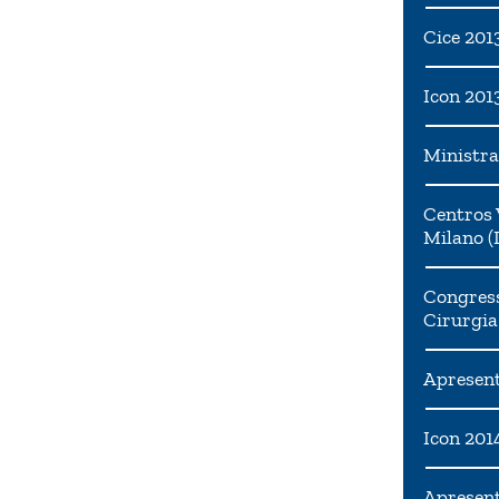
Cice 201
Icon 201
Ministra
Centros 
Milano (I
Congress
Cirurgia
Apresent
Icon 201
Apresen