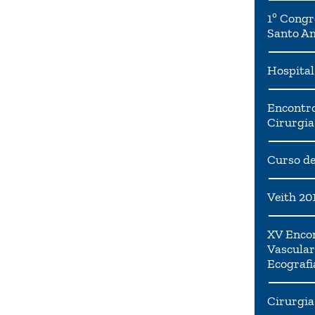
1º Congr
Santo A
Hospital
Encontro
Cirurgia
Curso de
Veith 20
XV Encon
Vascular
Ecografi
Cirurgia