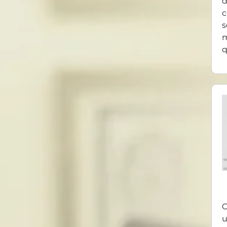
d
c
s
m
q
O
u