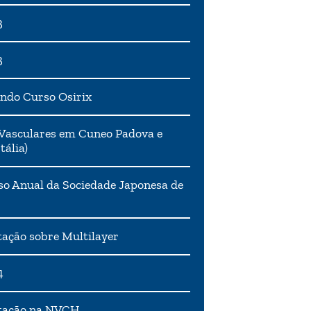
3
3
ndo Curso Osirix
Vasculares em Cuneo Padova e
tália)
o Anual da Sociedade Japonesa de
ação sobre Multilayer
4
tação na NVCH