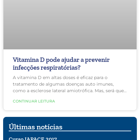
Vitamina D pode ajudar a prevenir
infecções respiratórias?
A vitamina D em altas doses é eficaz para o
tratamento de algumas doenças auto imunes,
como a esclerose lateral amiotrófica. Mas, será que
ela também é eficaz para infecções respiratórias?
CONTINUAR LEITURA
Em tempo de coronavírus temos que tomar muito
cuidado com fake news. Um recente estudo
realizado com mais de 10.000 pessoas avaliou o
efeito geral da suplementação de vitamina D sobre
Últimas notícias
o risco de infecção aguda do trato respiratório e
tentou identificar os fatores que modificam esse
Curso IAPACE 2017