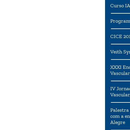
Curso I
Programa
CICE 20
Veith S
XXXI Enc
Vascular
IV Jorna
Vascular
Palestra
com a en
Alegre