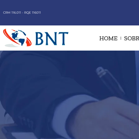
CRM 116.011 - RQE 116011
HOME
SOBR