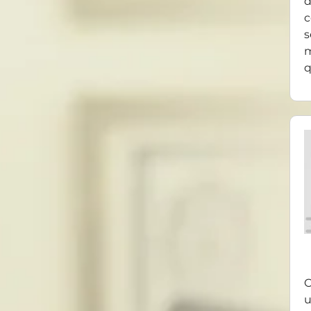
d
c
s
m
q
O
u