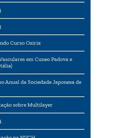
3
3
ndo Curso Osirix
Vasculares em Cuneo Padova e
tália)
o Anual da Sociedade Japonesa de
ação sobre Multilayer
4
tação na NVCH