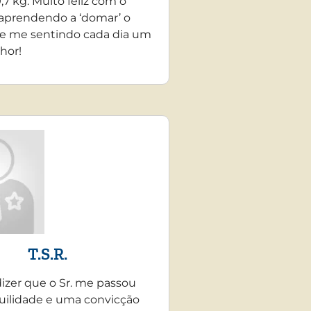
,7 kg. Muito feliz com o
 aprendendo a ‘domar’ o
e me sentindo cada dia um
hor!
T.S.R.
dizer que o Sr. me passou
uilidade e uma convicção