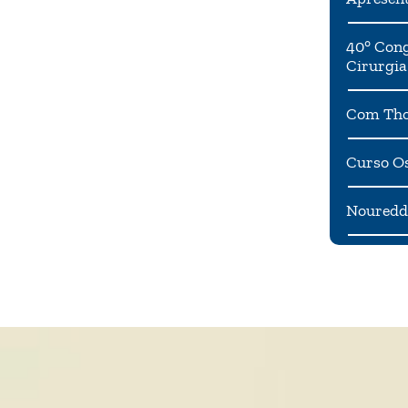
40° Cong
Cirurgia
Com Tho
Curso Os
Noureddi