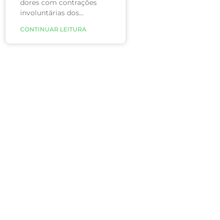
dores com contrações
involuntárias dos
músculos das pernas,
CONTINUAR LEITURA
principalmente das
panturrilhas, que
aparecem à noite durante
o sono ou, até mesmo,
com a pessoa acordada
durante períodos de
inatividade.