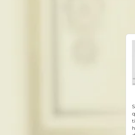
S
q
t
h