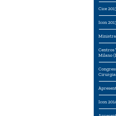
Cice 201
Icon 201
Ministra
Centros 
Milano (I
Congress
Cirurgia
Apresent
Icon 201
Apresen