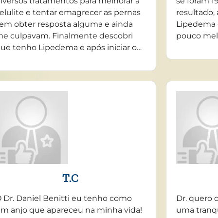
iversos tratamentos para melhorar a
se foram 19
elulite e tentar emagrecer as pernas
resultado,
em obter resposta alguma e ainda
Lipedema 
e culpavam. Finalmente descobri
pouco mel
ue tenho Lipedema e após iniciar o…
T.C
 Dr. Daniel Benitti eu tenho como
Dr. quero 
m anjo que apareceu na minha vida!
uma tranq