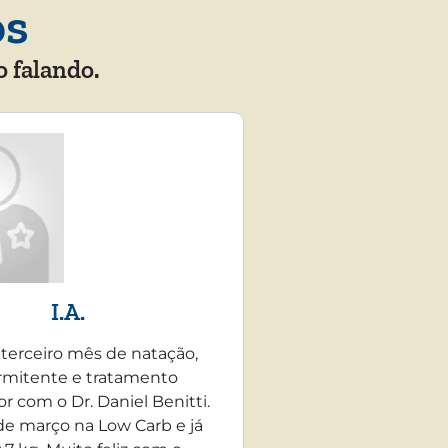
os
o falando.
I.A.
 terceiro mês de natação,
rmitente e tratamento
r com o Dr. Daniel Benitti.
e março na Low Carb e já