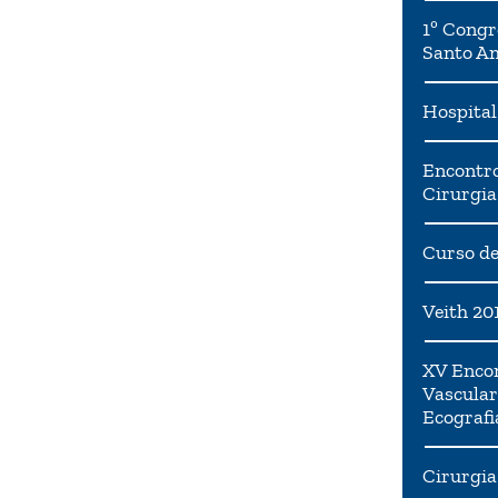
1º Congr
Santo A
Hospital
Encontro
Cirurgia
Curso de
Veith 20
XV Encon
Vascular
Ecografi
Cirurgia