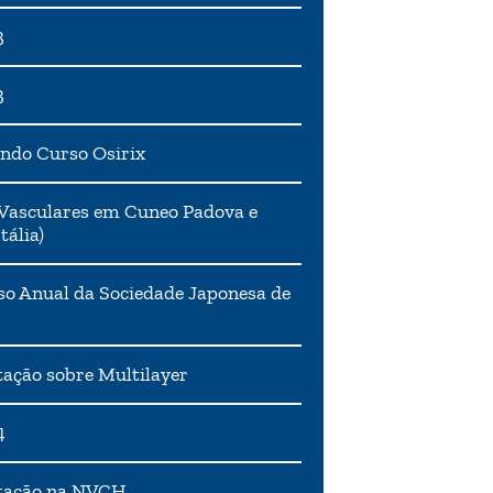
3
3
ndo Curso Osirix
Vasculares em Cuneo Padova e
tália)
o Anual da Sociedade Japonesa de
ação sobre Multilayer
4
tação na NVCH