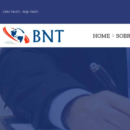
CRM 116.011 - RQE 116011
HOME
SOBR