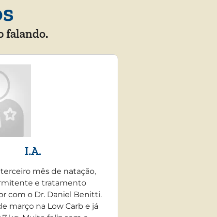
os
o falando.
I.A.
 terceiro mês de natação,
rmitente e tratamento
r com o Dr. Daniel Benitti.
e março na Low Carb e já