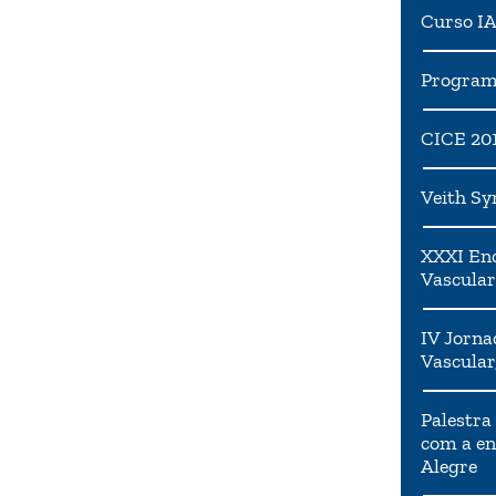
Curso I
Programa
CICE 20
Veith S
XXXI Enc
Vascular
IV Jorna
Vascular
Palestra
com a en
Alegre