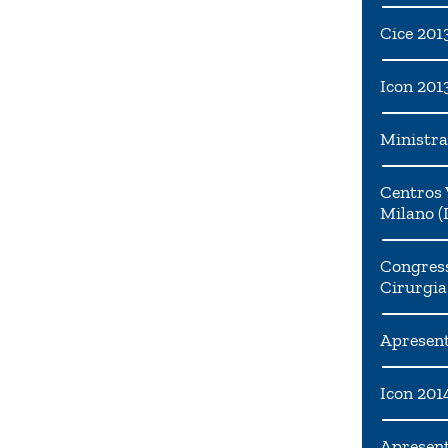
Cice 201
Icon 201
Ministra
Centros 
Milano (I
Congress
Cirurgia
Apresent
Icon 201
Apresen