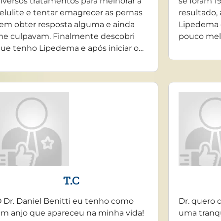
iversos tratamentos para melhorar a
se foram 19
elulite e tentar emagrecer as pernas
resultado,
em obter resposta alguma e ainda
Lipedema 
e culpavam. Finalmente descobri
pouco mel
ue tenho Lipedema e após iniciar o…
T.C
 Dr. Daniel Benitti eu tenho como
Dr. quero 
m anjo que apareceu na minha vida!
uma tranq