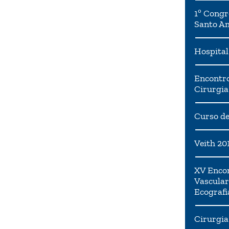
1º Congr
Santo A
Hospital
Encontro
Cirurgia
Curso de
Veith 20
XV Encon
Vascular
Ecografi
Cirurgia