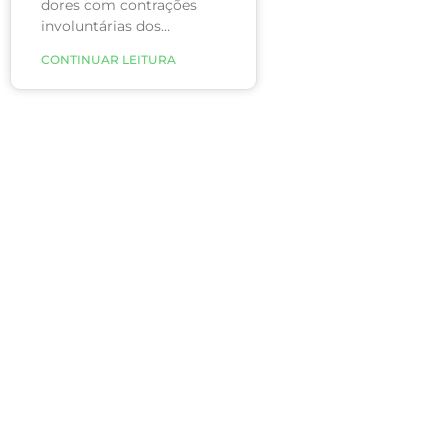
dores com contrações
involuntárias dos
músculos das pernas,
CONTINUAR LEITURA
principalmente das
panturrilhas, que
aparecem à noite durante
o sono ou, até mesmo,
com a pessoa acordada
durante períodos de
inatividade.