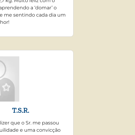
,7 kg. Muito feliz com o
 aprendendo a ‘domar’ o
e me sentindo cada dia um
hor!
T.S.R.
dizer que o Sr. me passou
uilidade e uma convicção