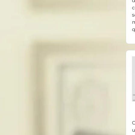
d
c
s
m
q
O
u