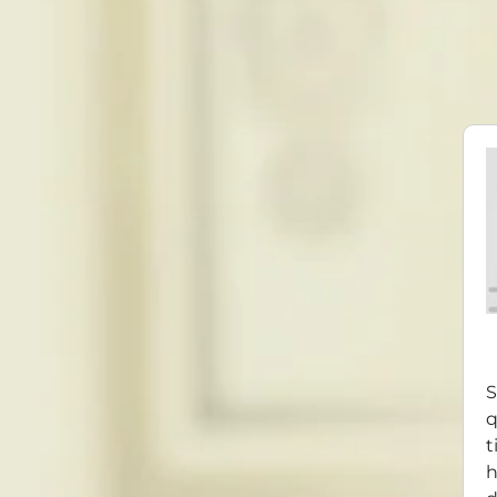
S
q
t
h