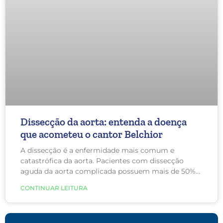
Dissecção da aorta: entenda a doença
que acometeu o cantor Belchior
A dissecção é a enfermidade mais comum e
catastrófica da aorta. Pacientes com dissecção
aguda da aorta complicada possuem mais de 50%
de risco de morrer, sendo que essa taxa aumenta a
CONTINUAR LEITURA
cada hora que passa.