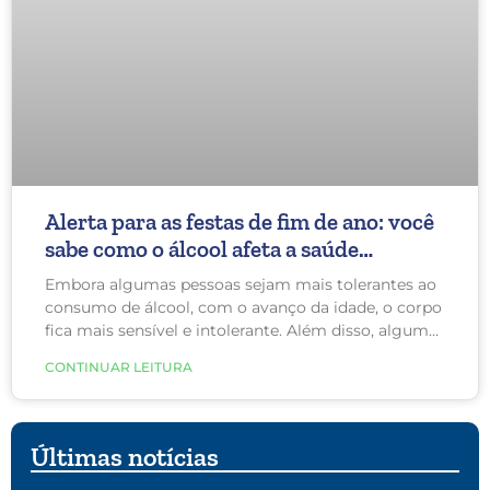
Alerta para as festas de fim de ano: você
sabe como o álcool afeta a saúde
cardiovascular?
Embora algumas pessoas sejam mais tolerantes ao
consumo de álcool, com o avanço da idade, o corpo
fica mais sensível e intolerante. Além disso, algumas
medicações interferem consideravelmente na
CONTINUAR LEITURA
metabolização dessa substância.
Últimas notícias