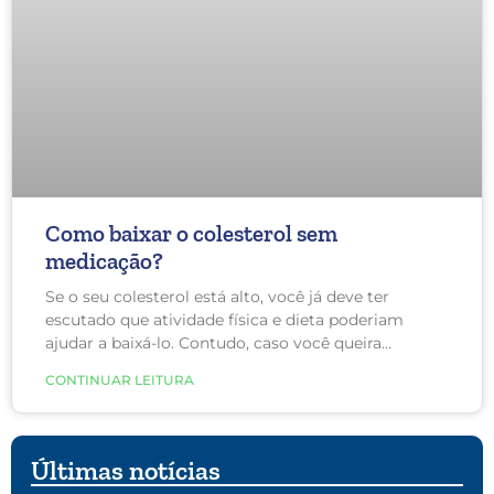
Como baixar o colesterol sem
medicação?
Se o seu colesterol está alto, você já deve ter
escutado que atividade física e dieta poderiam
ajudar a baixá-lo. Contudo, caso você queira
começar aos poucos (sem remédios e apenas com
CONTINUAR LEITURA
uma mudança de cada vez), o ideal é iniciar com a
alimentação.
Últimas notícias