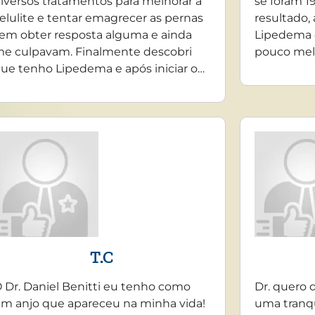
iversos tratamentos para melhorar a
se foram 19
elulite e tentar emagrecer as pernas
resultado,
em obter resposta alguma e ainda
Lipedema 
e culpavam. Finalmente descobri
pouco mel
ue tenho Lipedema e após iniciar o…
T.C
 Dr. Daniel Benitti eu tenho como
Dr. quero 
m anjo que apareceu na minha vida!
uma tranq