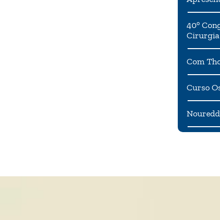
40° Cong
Cirurgia
Com Tho
Curso Os
Noureddi