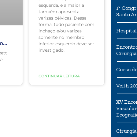
esquerda, e a maioria
1º Congr
também apresenta
Santo A
varizes pélvicas. Dessa
forma, todo paciente com
Hospital
inchaço e/ou varizes
somente no membro
to
inferior esquerdo deve ser
Encontro
erna
investigado.
Cirurgia
ett
s
y-
Curso de
ilíaca
que
CONTINUAR LEITURA
ela
Veith 20
m
ção
de
XV Encon
querda
Vascular
sando
Ecografi
 na
mais
Cirurgia