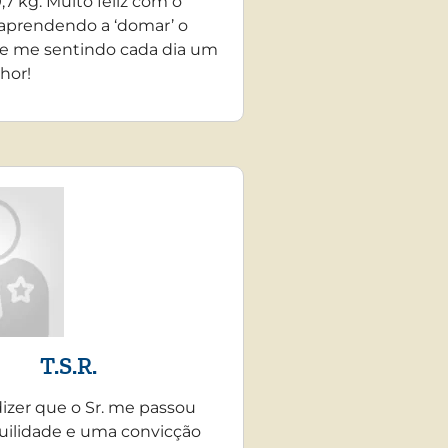
,7 kg. Muito feliz com o
 aprendendo a ‘domar’ o
e me sentindo cada dia um
hor!
T.S.R.
dizer que o Sr. me passou
uilidade e uma convicção