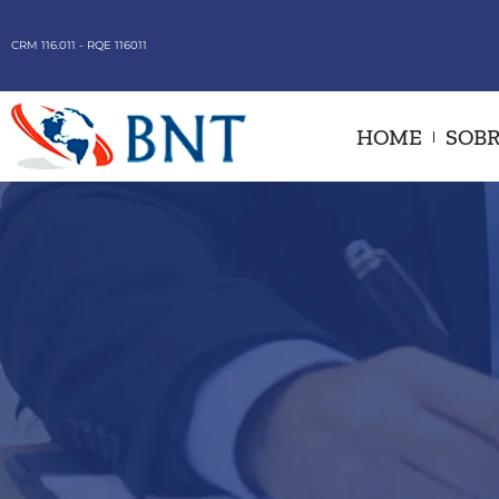
CRM 116.011 - RQE 116011
HOME
SOBR