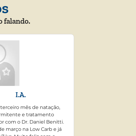
os
o falando.
I.A.
 terceiro mês de natação,
rmitente e tratamento
r com o Dr. Daniel Benitti.
e março na Low Carb e já