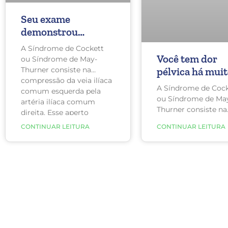
Seu exame
demonstrou
Síndrome de
A Síndrome de Cockett
Cockett? Leia essa
Você tem dor
ou Síndrome de May-
matéria antes de
Thurner consiste na
pélvica há mui
compressão da veia ilíaca
fazer uma cirurgia
tempo? A sua p
A Síndrome de Cock
comum esquerda pela
esquerda é mai
ou Síndrome de Ma
artéria ilíaca comum
inchada que a
Thurner consiste na
direita. Esse aperto
compressão da veia 
direita? Saiba 
dificulta o retorno de
CONTINUAR LEITURA
CONTINUAR LEITURA
comum esquerda p
você pode ter
sangue da perna esquerda
artéria ilíaca comu
para o coração, causando
Síndrome de
direita. Esta constri
dor, edema e varizes na
Cockett
dificulta o retorno 
perna esquerda. Em casos
sangue da perna es
mais graves pode causar,
para o coração, cau
inclusive, trombose.
varizes no membro,
pélvis e, em casos 
graves, trombose.