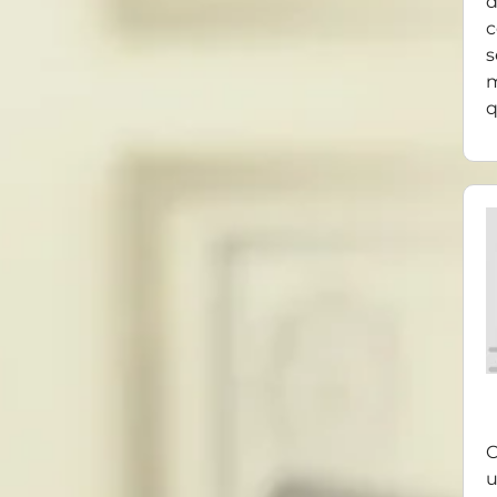
d
c
s
m
q
O
u