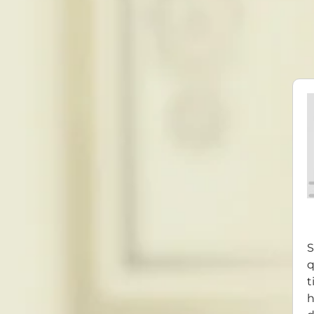
S
q
t
h