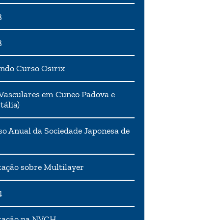
3
3
ndo Curso Osirix
Vasculares em Cuneo Padova e
tália)
o Anual da Sociedade Japonesa de
ação sobre Multilayer
4
tação na NVCH