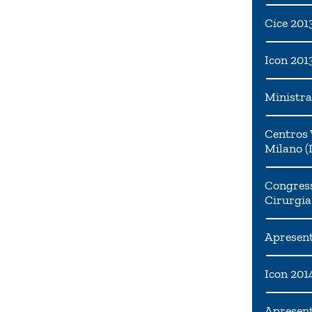
Cice 201
Icon 201
Ministra
Centros 
Milano (I
Congress
Cirurgia
Apresent
Icon 201
Apresen