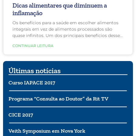
Dicas alimentares que diminuem a
inflamação
Os benefícios para a saúde em escolher alimentos
integrais em vez de alimentos processados são
quase infinitos. Um dos principais benefícios desses
alimentos ricos em nutrientes é que eles podem
CONTINUAR LEITURA
reduzir a inflamação no corpo. O que é mais
preocupante é o potencial de inflamação crônica de
baixo grau como resultado de dieta inadequada,
estresse, disbiose intestinal, poluição, distúrbio do
Últimas notícias
sono e treinamento impróprio ou excessivo em
quem se exercita vigorosamente. Essa combinação
Curso IAPACE 2017
aumenta o risco de lesões e doenças.
Programa “Consulta ao Doutor” da Rit TV
CICE 2017
Veith Symposium em Nova York