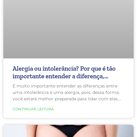
Alergia ou intolerância? Por que é tão
importante entender a diferença,
principalmente se você tem lipedema?
É muito importante entender as diferenças entre
uma intolerância e uma alergia, pois, dessa forma,
você estará melhor preparada para lidar com elas.
Embora os sintomas de alergia e intolerância
CONTINUAR LEITURA
possam parecer semelhantes, uma diferença clara é
como eles afetam o seu corpo.