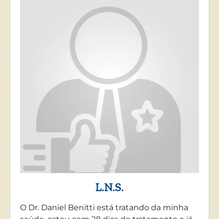
L.N.S.
O Dr. Daniel Benitti está tratando da minha