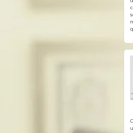
d
c
s
m
q
O
u