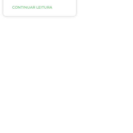
sociais “recheados” de comidas calóricas aumentam, pode
CONTINUAR LEITURA
rapidamente
aqueles quilinhos extras.
No entanto, se você fizer
as escolhas certas, é
possível saborear e
aproveitar a temporada,
mantendo o peso sob
controle.