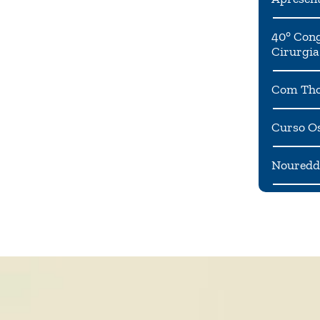
40° Cong
Cirurgia
Com Tho
Curso Os
Noureddi