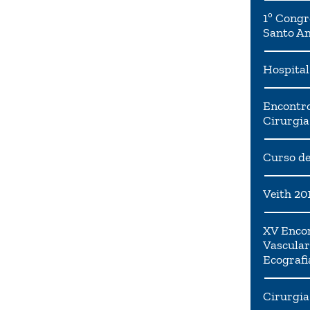
ndo trazer
1º Congr
Santo A
Hospital
Encontro
Cirurgia
Curso de
Veith 20
XV Encon
Vascular
Ecografi
Cirurgia