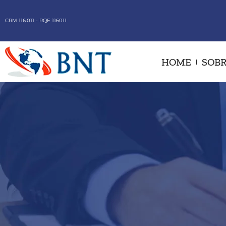
CRM 116.011 - RQE 116011
HOME
SOBR