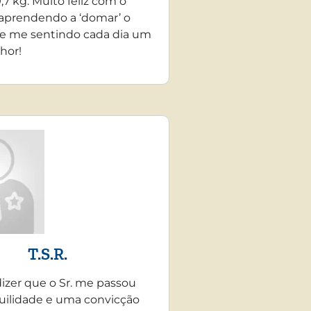
,7 kg. Muito feliz com o
 aprendendo a ‘domar’ o
e me sentindo cada dia um
hor!
T.S.R.
dizer que o Sr. me passou
uilidade e uma convicção