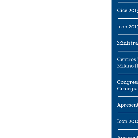
Cice 201
Icon 201
Ministra
Centros 
Milano (I
Congress
Cirurgia
Apresent
Icon 201
Apresen