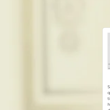
S
q
t
h