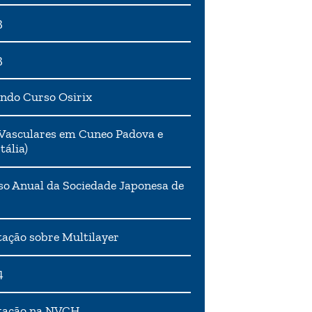
3
3
ndo Curso Osirix
Vasculares em Cuneo Padova e
tália)
o Anual da Sociedade Japonesa de
ação sobre Multilayer
4
tação na NVCH