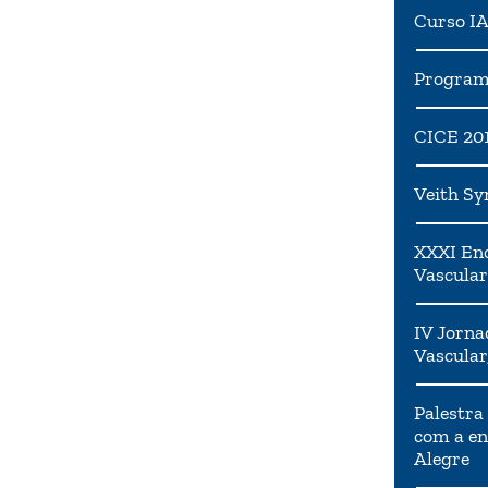
Curso I
Programa
CICE 20
Veith S
XXXI Enc
Vascular
IV Jorna
Vascular
Palestra
com a en
Alegre