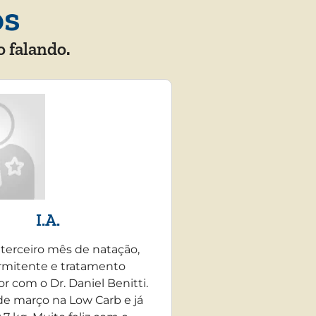
os
o falando.
I.A.
 terceiro mês de natação,
rmitente e tratamento
r com o Dr. Daniel Benitti.
e março na Low Carb e já