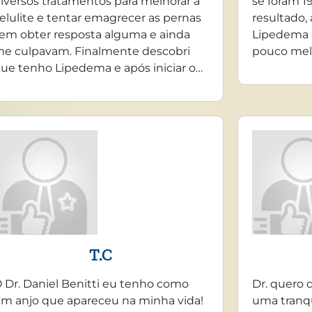
iversos tratamentos para melhorar a
se foram 19
elulite e tentar emagrecer as pernas
resultado,
em obter resposta alguma e ainda
Lipedema 
e culpavam. Finalmente descobri
pouco mel
ue tenho Lipedema e após iniciar o…
T.C
 Dr. Daniel Benitti eu tenho como
Dr. quero 
m anjo que apareceu na minha vida!
uma tranq