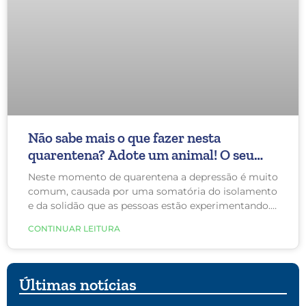
Não sabe mais o que fazer nesta
quarentena? Adote um animal! O seu
humor e cérebro agradecem
Neste momento de quarentena a depressão é muito
comum, causada por uma somatória do isolamento
e da solidão que as pessoas estão experimentando.
A ligação com um animal pode ajudar a preencher
CONTINUAR LEITURA
esse vazio com apoio social e, principalmente, dos
cães, com amor incondicional.
Últimas notícias