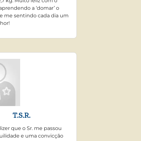
,7 kg. Muito feliz com o
 aprendendo a ‘domar’ o
e me sentindo cada dia um
hor!
T.S.R.
dizer que o Sr. me passou
uilidade e uma convicção