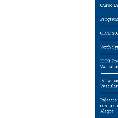
Curso I
Programa
CICE 20
Veith S
XXXI Enc
Vascular
IV Jorna
Vascular
Palestra
com a en
Alegre