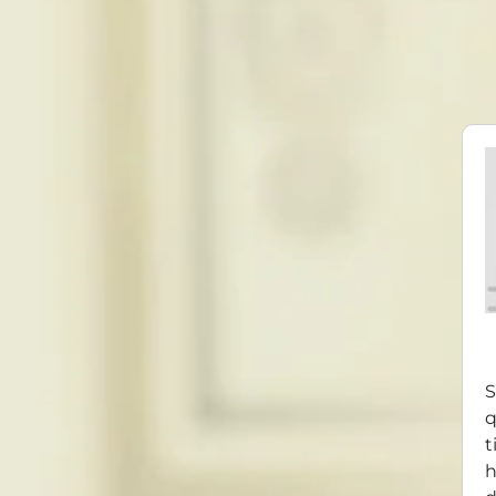
S
q
t
h