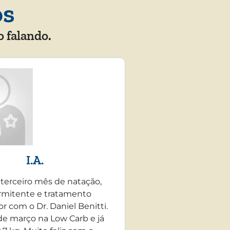
os
o falando.
I.A.
 terceiro mês de natação,
rmitente e tratamento
r com o Dr. Daniel Benitti.
e março na Low Carb e já