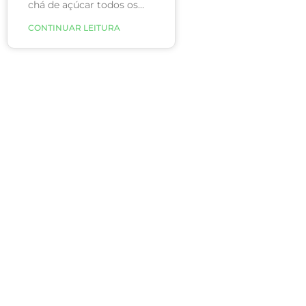
chá de açúcar todos os
dias! E, para piorar esse
CONTINUAR LEITURA
cenário, dados mostram
que entre os adolescentes
esse número é de 30
colheres por dia! Isso
acontece devido ao
açúcar que é adicionado
aos produtos em geral,
como doces e produtos
processados.