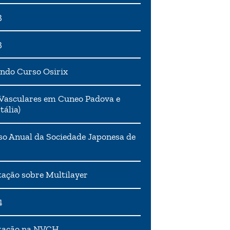
3
3
ndo Curso Osirix
Vasculares em Cuneo Padova e
tália)
o Anual da Sociedade Japonesa de
ação sobre Multilayer
4
tação na NVCH