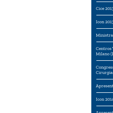
Cice 201
Icon 201
Ministra
Centros 
Milano (I
Congress
Cirurgia
Apresent
Icon 201
Apresen