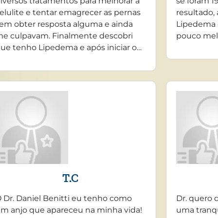
iversos tratamentos para melhorar a
se foram 19
elulite e tentar emagrecer as pernas
resultado,
em obter resposta alguma e ainda
Lipedema 
e culpavam. Finalmente descobri
pouco mel
ue tenho Lipedema e após iniciar o…
T.C
 Dr. Daniel Benitti eu tenho como
Dr. quero 
m anjo que apareceu na minha vida!
uma tranq