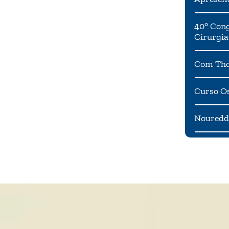
40° Cong
Cirurgia
Com Tho
Curso Os
Noureddi