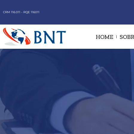
CRM 116.011 - RQE 116011
HOME
SOBR