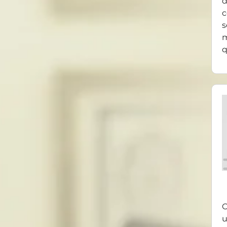
d
c
s
m
q
O
u