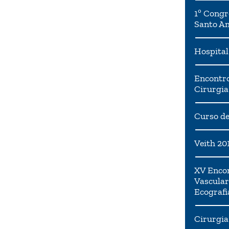
1º Congr
Santo A
Hospital
Encontro
Cirurgia
Curso de
Veith 20
XV Encon
Vascular
Ecografi
Cirurgia