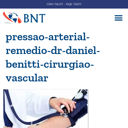
CRM 116.011 - RQE 116011
DOENÇAS V
pressao-arterial-
remedio-dr-daniel-
benitti-cirurgiao-
vascular