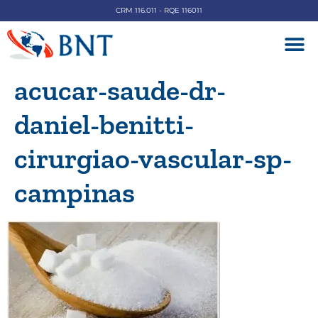
CRM 116.011 - RQE 116011
DOENÇAS V
acucar-saude-dr-
daniel-benitti-
cirurgiao-vascular-sp-
campinas