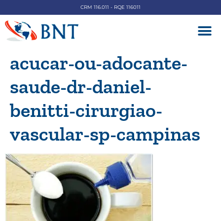
CRM 116.011 - RQE 116011
DOENÇAS V
acucar-ou-adocante-
saude-dr-daniel-
benitti-cirurgiao-
vascular-sp-campinas