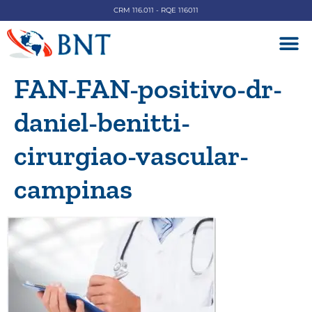
CRM 116.011 - RQE 116011
DOENÇAS V
FAN-FAN-positivo-dr-
daniel-benitti-
cirurgiao-vascular-
campinas