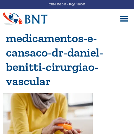
CRM 116.011 - RQE 116011
DOENÇAS V
medicamentos-e-
cansaco-dr-daniel-
benitti-cirurgiao-
vascular