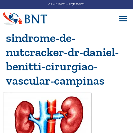
CRM 116.011 - RQE 116011
DOENÇAS V
sindrome-de-
nutcracker-dr-daniel-
benitti-cirurgiao-
vascular-campinas