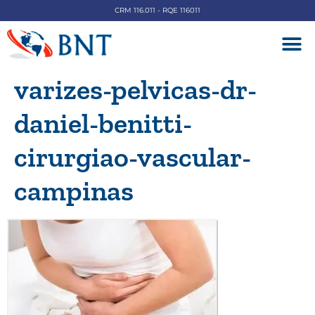
CRM 116.011 - RQE 116011
DOENÇAS V
varizes-pelvicas-dr-
daniel-benitti-
cirurgiao-vascular-
campinas