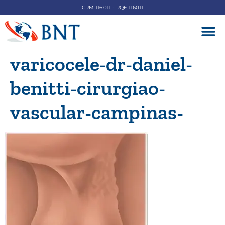
CRM 116.011 - RQE 116011
DOENÇAS V
varicocele-dr-daniel-
benitti-cirurgiao-
vascular-campinas-